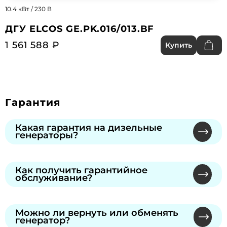
10.4 кВт / 230 В
ДГУ ELCOS GE.PK.016/013.BF
1 561 588 ₽
Купить
Гарантия
Какая гарантия на дизельные
генераторы?
Мы предлагаем официальную гарантию от
производителей через сеть
Как получить гарантийное
обслуживание?
сертифицированных сервисных центров.
Продолжительность указана в гарантийном
Обратитесь к нашему специалисту или в
талоне, который вы получите при покупке.
сервисный центр производителя по номеру из
Можно ли вернуть или обменять
генератор?
талона. Предъявите талон — без него