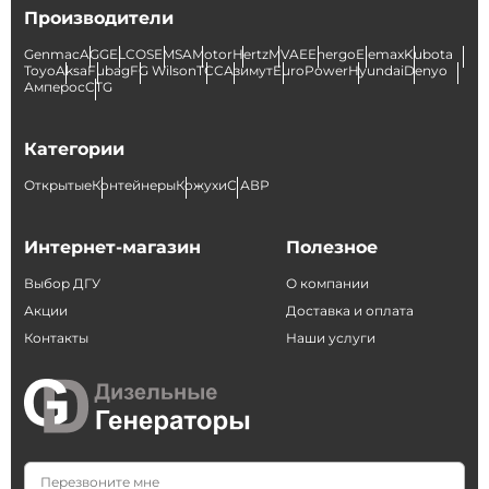
Производители
Genmac
AGG
ELCOS
EMSA
Motor
Hertz
MVAE
Energo
Elemax
Kubota
Toyo
Aksa
Fubag
FG Wilson
ТСС
Азимут
EuroPower
Hyundai
Denyo
Амперос
CTG
Категории
Открытые
Контейнеры
Кожухи
С АВР
Интернет-магазин
Полезное
Выбор ДГУ
О компании
Акции
Доставка и оплата
Контакты
Наши услуги