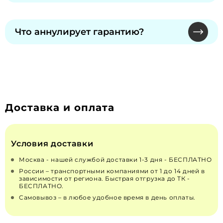
бесплатный ремонт не предусмотрен. Гарантия
Обмен и возврат надлежащего качества
сохраняется при официальном ТО.
невозможны по законодательству РФ "О
Что аннулирует гарантию?
ЗАЩИТЕ ПРАВ ПОТРЕБИТЕЛЕЙ" от 07.02.1992 N
2300-1 (действующая редакция от 13.07.2015). Для
Самостоятельное вскрытие пломб, изменения
неисправных — решение принимает
в конструкции или топливной системе.
производитель через сервисы.
Рекомендуем только сертифицированных
специалистов для монтажа и ремонта.
Доставка и оплата
Условия доставки
Москва - нашей службой доставки 1-3 дня - БЕСПЛАТНО
России – транспортными компаниями от 1 до 14 дней в
зависимости от региона. Быстрая отгрузка до ТК -
БЕСПЛАТНО.
Самовывоз – в любое удобное время в день оплаты.