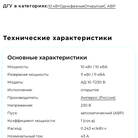
ДГУ в категориях:
10 кВт
Однофазные
Открытые
С АВР
Технические характеристики
Основные характеристики
Мощность:
10 кВт / 10 кВА
Резервная мощность:
11 кВт / 11 кВА
Модель:
АД 10-Т230 B
Исполнение:
открытое
Производитель:
Амперос (Россия)
Напряжение:
230 В
Пуск:
автоматический (АВР)
Коэффициент мощности:
1 (cos φ)
Расход:
0.243 кг/кВт.ч
Номинальный ток:
43 А