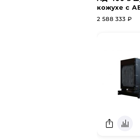
кожухе с А
2 588 333 ₽