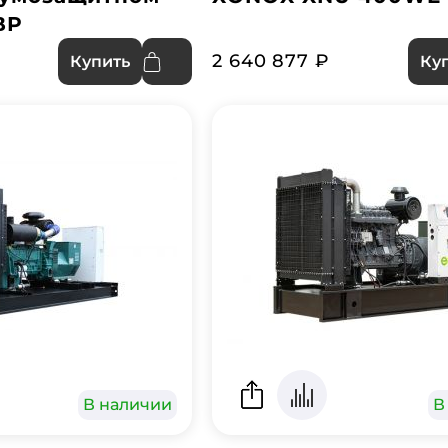
ВР
2 640 877 ₽
Купить
Ку
В наличии
В