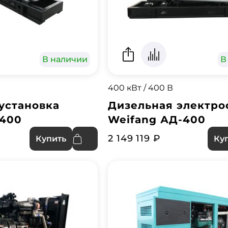
В наличии
В
400 кВт / 400 В
установка
Дизельная электро
-400
Weifang АД-400
2 149 119 ₽
Купить
Ку