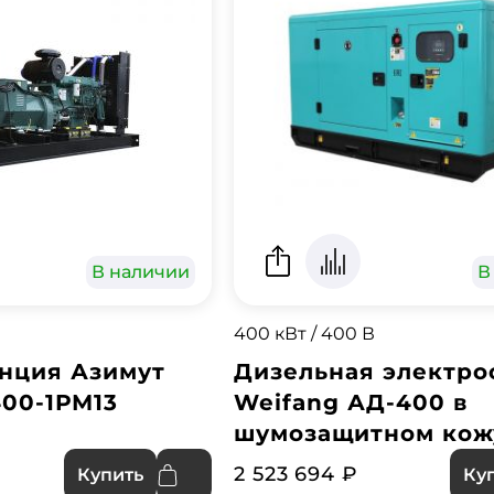
В наличии
В
400 кВт / 400 В
нция Азимут
Дизельная электро
00-1РМ13
Weifang АД-400 в
шумозащитном кож
2 523 694 ₽
Купить
Ку