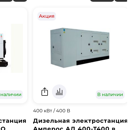
Акция
 наличии
В наличии
400 кВт / 400 В
станция
Дизельная электростанция
-O
Амперос АД 400-Т400 в