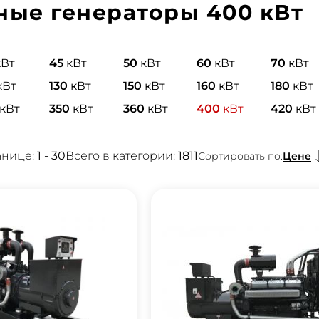
ные генераторы 400 кВт
кВт
45
кВт
50
кВт
60
кВт
70
кВт
кВт
130
кВт
150
кВт
160
кВт
180
кВт
кВт
350
кВт
360
кВт
400
кВт
420
кВт
анице:
1 - 30
Всего в категории:
1811
Цене
Сортировать по: