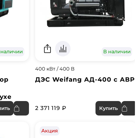
 наличии
В наличии
400 кВт / 400 В
тор
ДЭС Weifang АД-400 с АВР
ухе
2 371 119 ₽
пить
Купить
Акция