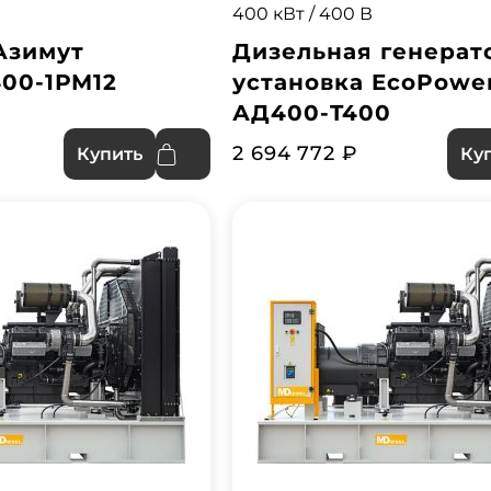
400 кВт / 400 В
Азимут
Дизельная генерат
00-1РМ12
установка EcoPowe
АД400-T400
2 694 772 ₽
Купить
Ку