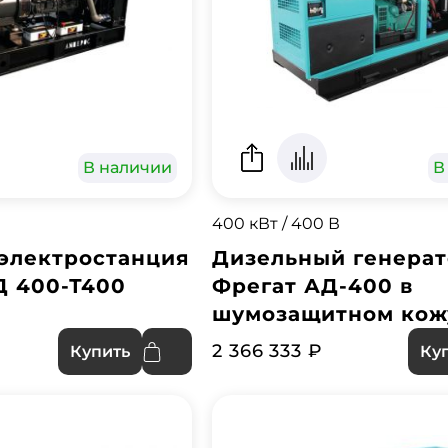
В наличии
В
400 кВт / 400 В
электростанция
Дизельный генера
Д 400-Т400
Фрегат АД-400 в
шумозащитном кож
2 366 333 ₽
Купить
Ку