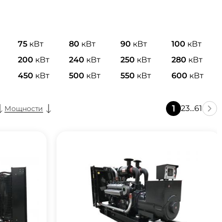
75
кВт
80
кВт
90
кВт
100
кВт
200
кВт
240
кВт
250
кВт
280
кВт
450
кВт
500
кВт
550
кВт
600
кВт
1
2
3
...
61
Мощности