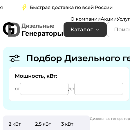
Быстрая доставка по всей России
Б
О компании
Акции
Услу
Каталог
Подбор Дизельного г
Мощность, кВт:
от
до
Дизельные генерато
2
кВт
2,5
кВт
3
кВт