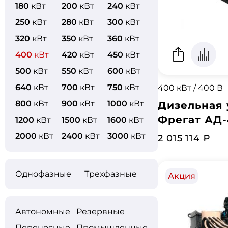
180
кВт
200
кВт
240
кВт
250
кВт
280
кВт
300
кВт
320
кВт
350
кВт
360
кВт
400
кВт
420
кВт
450
кВт
500
кВт
550
кВт
600
кВт
640
кВт
700
кВт
750
кВт
400 кВт / 400 В
800
кВт
900
кВт
1000
кВт
Дизельная 
Фрегат АД
1200
кВт
1500
кВт
1600
кВт
2000
кВт
2400
кВт
3000
кВт
2 015 114 ₽
Однофазные
Трехфазные
Акция
Автономные
Резервные
Переносные
Промышленные