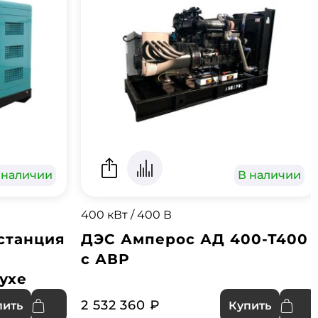
 наличии
В наличии
400 кВт / 400 В
станция
ДЭС Амперос АД 400-Т400
с АВР
ухе
2 532 360 ₽
пить
Купить