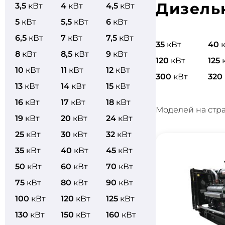
Дизель
3,5
кВт
4
кВт
4,5
кВт
5
кВт
5,5
кВт
6
кВт
6,5
кВт
7
кВт
7,5
кВт
35
кВт
40
8
кВт
8,5
кВт
9
кВт
120
кВт
125
10
кВт
11
кВт
12
кВт
300
кВт
320
13
кВт
14
кВт
15
кВт
16
кВт
17
кВт
18
кВт
Моделей на стр
19
кВт
20
кВт
24
кВт
25
кВт
30
кВт
32
кВт
35
кВт
40
кВт
45
кВт
50
кВт
60
кВт
70
кВт
75
кВт
80
кВт
90
кВт
100
кВт
120
кВт
125
кВт
130
кВт
150
кВт
160
кВт