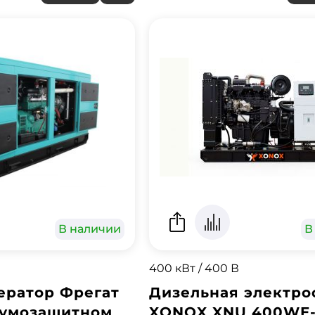
В наличии
В
400 кВт / 400 В
ератор Фрегат
Дизельная электро
шумозащитном
XONOX XNU 400WE