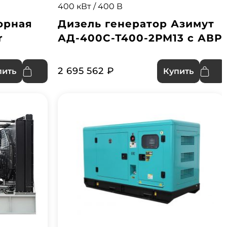
400 кВт / 400 В
орная
Дизель генератор Азимут
r
АД-400С-Т400-2РМ13 с АВР
2 695 562 ₽
пить
Купить