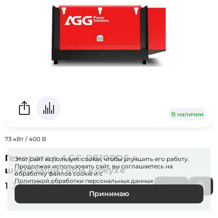
В наличии
73 кВт / 400 В
Генератор AGG DE100D5 в
Этот сайт использует cookie, чтобы улучшить его работу.
Продолжая использовать сайт, вы соглашаетесь на
шумозащитном кожухе
обработку файлов
cookie
и с
Политикой обработки персональных данных
1 336 811 ₽
Купить
Принимаю