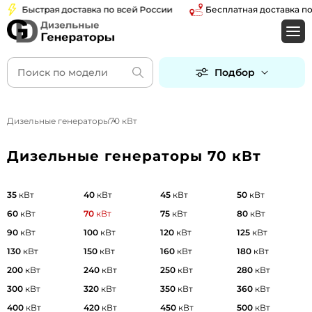
Быстрая доставка по всей России
Бесплатная доставка по Мос
Подбор
Дизельные генераторы
70 кВт
Дизельные генераторы 70 кВт
35
кВт
40
кВт
45
кВт
50
кВт
60
кВт
70
кВт
75
кВт
80
кВт
90
кВт
100
кВт
120
кВт
125
кВт
130
кВт
150
кВт
160
кВт
180
кВт
200
кВт
240
кВт
250
кВт
280
кВт
300
кВт
320
кВт
350
кВт
360
кВт
400
кВт
420
кВт
450
кВт
500
кВт