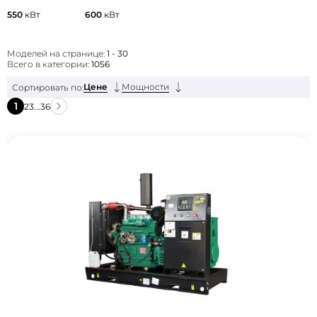
550
кВт
600
кВт
Моделей на странице:
1 - 30
Всего в категории:
1056
Цене
Мощности
Сортировать по:
1
2
3
...
36