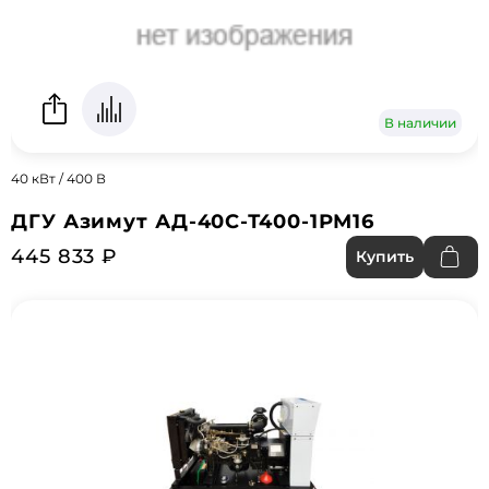
В наличии
40 кВт / 400 В
ДГУ Азимут АД-40С-Т400-1РМ16
445 833 ₽
Купить