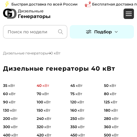
Быстрая доставка по всей России
Бесплатная доставка по Мо
Подбор
Дизельные генераторы
40 кВт
Дизельные генераторы 40 кВт
35
кВт
40
кВт
45
кВт
50
кВт
60
кВт
70
кВт
75
кВт
80
кВт
90
кВт
100
кВт
120
кВт
125
кВт
130
кВт
150
кВт
160
кВт
180
кВт
200
кВт
240
кВт
250
кВт
280
кВт
300
кВт
320
кВт
350
кВт
360
кВт
400
кВт
420
кВт
450
кВт
500
кВт