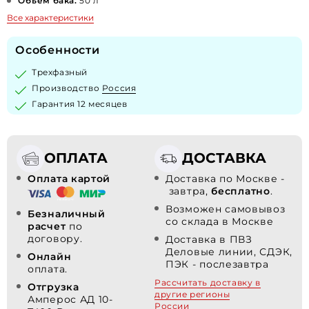
Объем бака:
50 л
Все характеристики
Особенности
Трехфазный
Производство
Россия
Гарантия 12 месяцев
ОПЛАТА
ДОСТАВКА
Оплата картой
Доставка по Москве -
завтра,
бесплатно
.
Возможен самовывоз
Безналичный
со склада в Москве
расчет
по
договору.
Доставка в ПВЗ
Деловые линии, СДЭК,
Онлайн
ПЭК - послезавтра
оплата.
Рассчитать доставку в
Отгрузка
другие регионы
Амперос АД 10-
России