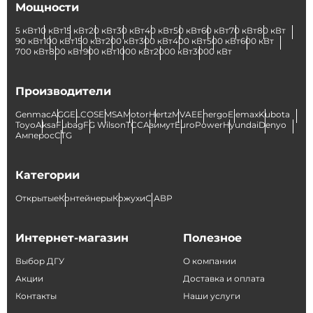
Мощности
5 кВт
10 кВт
15 кВт
20 кВт
30 кВт
40 кВт
50 кВт
60 кВт
70 кВт
80 кВт
90 кВт
100 кВт
150 кВт
200 кВт
300 кВт
400 кВт
500 кВт
600 кВт
700 кВт
800 кВт
900 кВт
1000 кВт
2000 кВт
3000 кВт
Производители
Genmac
AGG
ELCOS
EMSA
Motor
Hertz
MVAE
Energo
Elemax
Kubota
Toyo
Aksa
Fubag
FG Wilson
ТСС
Азимут
EuroPower
Hyundai
Denyo
Амперос
CTG
Категории
Открытые
Контейнеры
Кожухи
С АВР
Интернет-магазин
Полезное
Выбор ДГУ
О компании
Акции
Доставка и оплата
Контакты
Наши услуги