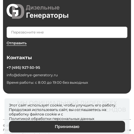
Отправить
Контакты
+7 (495) 927-50-95
info@dizelnye-generatory.ru
Время работы: с 8:00 до 19:00 без выходных
МЫ ОФИЦИАЛЬНЫЙ ДИЛЕР ВСЕХ
Этот сайт использует cookie, чтобы улучшить его работу.
ПРЕДСТАВЛЕННЫХ НА САЙТЕ БРЕНДОВ
Продолжая использовать сайт, вы соглашаетесь на
обработку файлов
cookie
и с
Политикой обработки персональных данных
© dizelnye-generatory 2026
Принимаю
Политика конфиденциальности
. Информация на сайте dizelnye-generatory.ru не