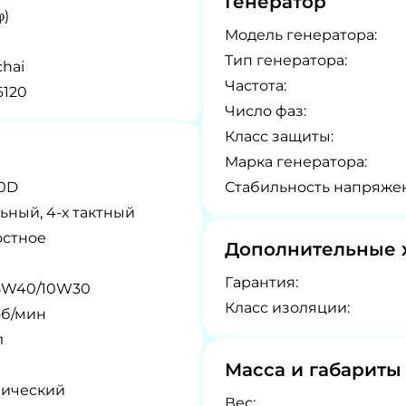
Генератор
φ)
Модель генератора:
Tип генератора:
hai
Частота:
120
Число фаз:
Класс защиты:
Марка генератора:
0D
Стабильность напряже
ьный, 4-х тактный
остное
Дополнительные 
Гарантия:
5W40/10W30
Класс изоляции:
об/мин
л
Масса и габариты
нический
Вес: