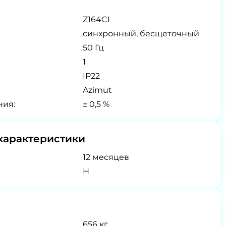
Z164CI
синхронный, бесщеточный
50 Гц
1
IP22
Azimut
ния:
± 0,5 %
характеристики
12 месяцев
H
656 кг