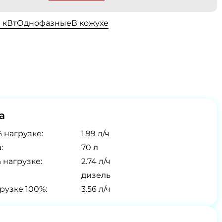
0 кВт
Однофазные
В кожухе
а
 нагрузке:
1.99 л/ч
:
70 л
 нагрузке:
2.74 л/ч
дизель
рузке 100%:
3.56 л/ч