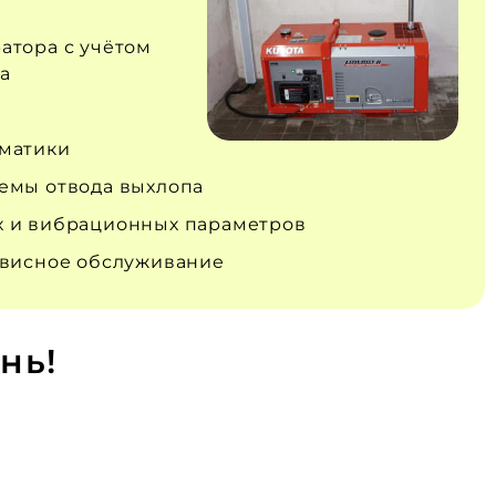
атора с учётом
а
матики
емы отвода выхлопа
 и вибрационных параметров
рвисное обслуживание
нь!