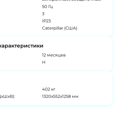
50 Гц
3
IP23
Caterpillar (США)
характеристики
12 месяцев
H
402 кг
ДхШхВ):
1320х552х1258 мм