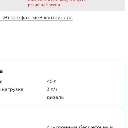
регионы России
0 кВт
Трехфазные
В контейнере
а
:
45 л
 нагрузке:
3 л/ч
дизель
синхронный, бесщеточный