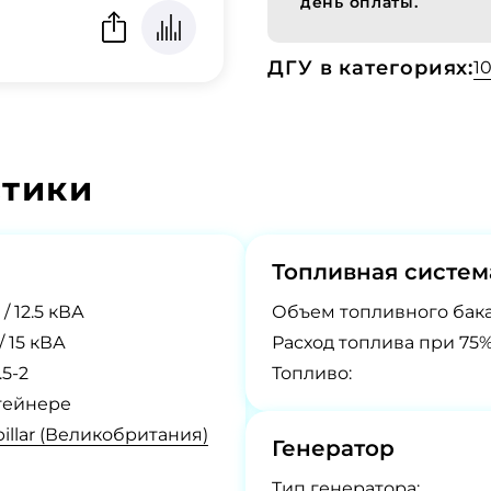
день оплаты.
ДГУ в категориях:
1
стики
Топливная систем
 / 12.5 кВА
Объем топливного бака
 / 15 кВА
Расход топлива при 75%
.5-2
Топливо:
тейнере
pillar (Великобритания)
Генератор
Tип генератора: