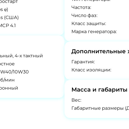
ростарт
Частота:
s φ)
Число фаз:
ns (США)
Класс защиты:
MCP 4.1
Марка генератора:
Дополнительные 
ьный, 4-х тактный
Гарантия:
остное
Класс изоляции:
5W40/10W30
об/мин
тронный
Масса и габариты
Вес:
Габаритные размеры (