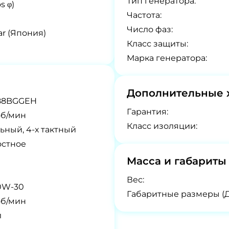
Tип генератора:
s φ)
Частота:
Число фаз:
r (Япония)
Класс защиты:
Марка генератора:
Дополнительные 
88BGGEH
Гарантия:
об/мин
Класс изоляции:
ьный, 4-х тактный
остное
Масса и габариты
Вес:
0W-30
Габаритные размеры (
об/мин
л