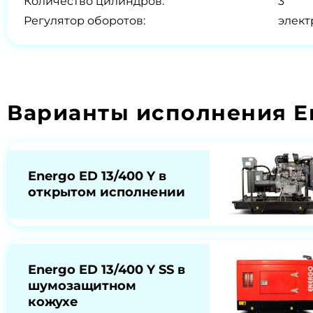
Количество цилиндров:
3
Регулятор оборотов:
элек
Варианты исполнения En
Energo ED 13/400 Y в
открытом исполнении
Energo ED 13/400 Y SS в
шумозащитном
кожухе