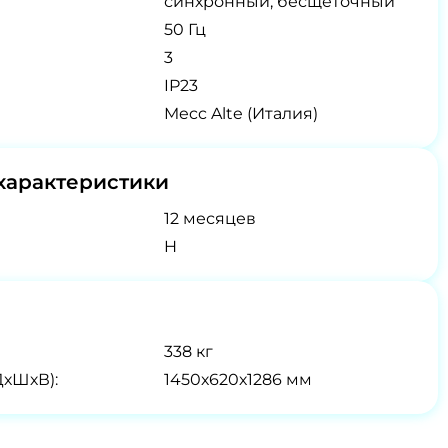
синхронный, бесщеточный
50 Гц
3
IP23
Mecc Alte (Италия)
характеристики
12 месяцев
H
338 кг
ДхШхВ):
1450х620х1286 мм