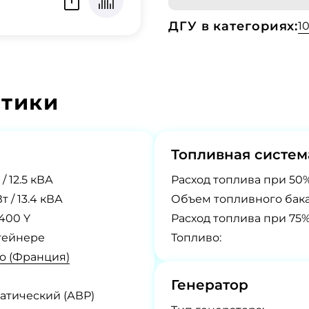
ДГУ в категориях:
1
стики
Топливная систем
 / 12.5 кВА
Расход топлива при 50%
Вт / 13.4 кВА
Объем топливного бака
/400 Y
Расход топлива при 75%
тейнере
Топливо:
o (Франция)
Генератор
атический (АВР)