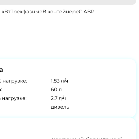
0 кВт
Трехфазные
В контейнере
С АВР
а
 нагрузке:
1.83 л/ч
:
60 л
 нагрузке:
2.7 л/ч
дизель