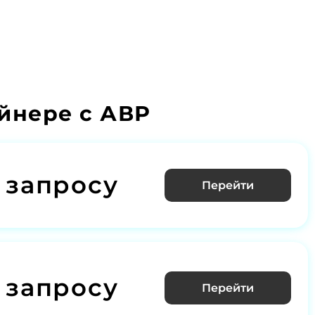
ейнере с АВР
 запросу
Перейти
 запросу
Перейти