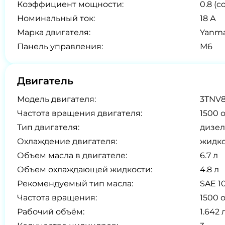
Коэффициент мощности:
0.8 (co
Номинальный ток:
18 А
Марка двигателя:
Yanma
Панель управления:
М6
Двигатель
Модель двигателя:
3TNV
Частота вращения двигателя:
1500 
Тип двигателя:
дизел
Охлаждение двигателя:
жидк
Объем масла в двигателе:
6.7 л
Объем охлаждающей жидкости:
4.8 л
Рекомендуемый тип масла:
SAE 1
Частота вращения:
1500 
Рабочий объём:
1.642 