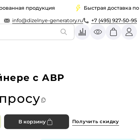
ная продукция
Быстрая доставка по всей
info@dizelnye-generatory.ru
+7 (495) 927-50-95
йнере с АВР
апросу
Получить скидку
В корзину