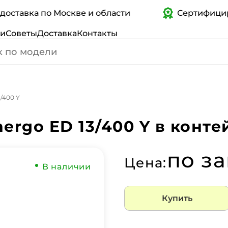
авка по Москве и области
Сертифицирован
ги
Советы
Доставка
Контакты
/400 Y
ergo ED 13/400 Y в конте
по з
Цена:
В наличии
Купить