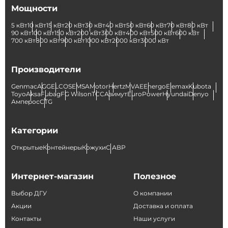
Мощности
5 кВт
10 кВт
15 кВт
20 кВт
30 кВт
40 кВт
50 кВт
60 кВт
70 кВт
80 кВт
90 кВт
100 кВт
150 кВт
200 кВт
300 кВт
400 кВт
500 кВт
600 кВт
700 кВт
800 кВт
900 кВт
1000 кВт
2000 кВт
3000 кВт
Производители
Genmac
AGG
ELCOS
EMSA
Motor
Hertz
MVAE
Energo
Elemax
Kubota
Toyo
Aksa
Fubag
FG Wilson
ТСС
Азимут
EuroPower
Hyundai
Denyo
Амперос
CTG
Категории
Открытые
Контейнеры
Кожухи
С АВР
Интернет-магазин
Полезное
Выбор ДГУ
О компании
Акции
Доставка и оплата
Контакты
Наши услуги