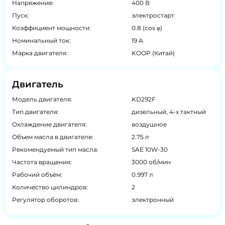
Напряжение:
400 В
Пуск:
электростарт
Коэффициент мощности:
0.8 (cos φ)
Номинальный ток:
19 А
Марка двигателя:
KOOP (Китай)
Двигатель
Модель двигателя:
KD292F
Тип двигателя:
дизельный, 4-х тактный
Охлаждение двигателя:
воздушное
Объем масла в двигателе:
2.75 л
Рекомендуемый тип масла:
SAE 10W-30
Частота вращения:
3000 об/мин
Рабочий объём:
0.997 л
Количество цилиндров:
2
Регулятор оборотов:
электронный