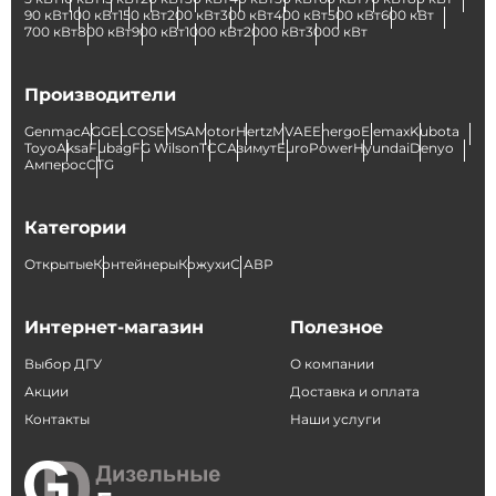
90 кВт
100 кВт
150 кВт
200 кВт
300 кВт
400 кВт
500 кВт
600 кВт
700 кВт
800 кВт
900 кВт
1000 кВт
2000 кВт
3000 кВт
Производители
Genmac
AGG
ELCOS
EMSA
Motor
Hertz
MVAE
Energo
Elemax
Kubota
Toyo
Aksa
Fubag
FG Wilson
ТСС
Азимут
EuroPower
Hyundai
Denyo
Амперос
CTG
Категории
Открытые
Контейнеры
Кожухи
С АВР
Интернет-магазин
Полезное
Выбор ДГУ
О компании
Акции
Доставка и оплата
Контакты
Наши услуги