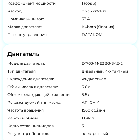
Коэффициент мощности:
1 (cos φ)
Расход:
0.235 кг/кВт.ч
Номинальный ток:
53 А
Марка двигателя:
Kubota (Япония)
Панель управления:
DATAKOM
Двигатель
Модель двигателя:
D1703-M-E3BG-SAE-2
Тип двигателя:
дизельный, 4-х тактный
Охлаждение двигателя:
жидкостное
Объем масла в двигателе:
5.6 л
Объем охлаждающей жидкости:
5.5 л
Рекомендуемый тип масла:
API CH-4
Частота вращения:
1500 об/мин
Рабочий объём:
1.647 л
Количество цилиндров:
3
Регулятор оборотов:
электронный