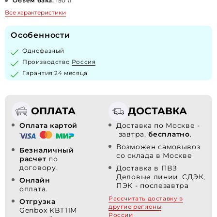
Объем бака:
150 л
Все характеристики
Особенности
Однофазный
Производство
Россия
Гарантия 24 месяца
ОПЛАТА
ДОСТАВКА
Оплата картой
Доставка по Москве -
завтра,
бесплатно
.
Возможен самовывоз
Безналичный
со склада в Москве
расчет
по
договору.
Доставка в ПВЗ
Деловые линии, СДЭК,
Онлайн
ПЭК - послезавтра
оплата.
Рассчитать доставку в
Отгрузка
другие регионы
Genbox KBT11M
России