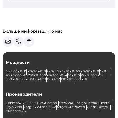
Больше информации о нас
Мощности
5 кВт
10 кВт
15 кВт
20 кВт
30 кВт
40 кВт
50 кВт
60 кВт
70 кВт
80 кВт
90 кВт
100 кВт
150 кВт
200 кВт
300 кВт
400 кВт
500 кВт
600 кВт
700 кВт
800 кВт
900 кВт
1000 кВт
2000 кВт
3000 кВт
Производители
Genmac
AGG
ELCOS
EMSA
Motor
Hertz
MVAE
Energo
Elemax
Kubota
Toyo
Aksa
Fubag
FG Wilson
ТСС
Азимут
EuroPower
Hyundai
Denyo
Амперос
CTG