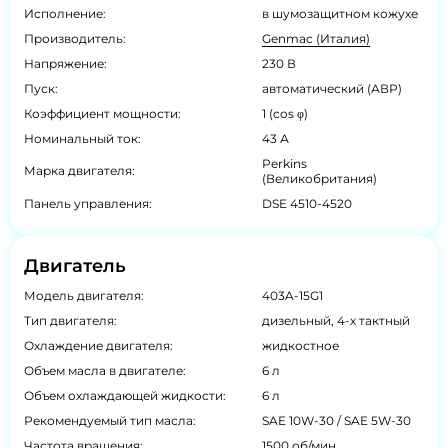
Исполнение:
в шумозащитном кожухе
Производитель:
Genmac (Италия)
Напряжение:
230 В
Пуск:
автоматический (АВР)
Коэффициент мощности:
1 (cos φ)
Номинальный ток:
43 А
Perkins
Марка двигателя:
(Великобритания)
Панель управления:
DSE 4510-4520
Двигатель
Модель двигателя:
403A-15G1
Тип двигателя:
дизельный, 4-х тактный
Охлаждение двигателя:
жидкостное
Объем масла в двигателе:
6 л
Объем охлаждающей жидкости:
6 л
Рекомендуемый тип масла:
SAE 10W-30 / SAE 5W-30
Частота вращения:
1500 об/мин