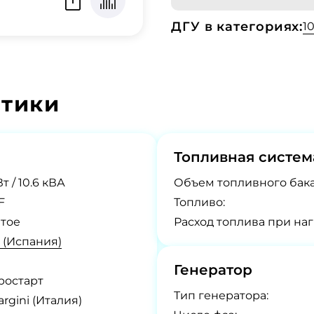
ДГУ в категориях:
1
стики
Топливная систем
Вт / 10.6 кВА
Объем топливного бака
F
Топливо:
тое
Расход топлива при наг
 (Испания)
Генератор
ростарт
Tип генератора:
rgini (Италия)