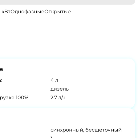
0 кВт
Однофазные
Открытые
а
:
4 л
дизель
рузке 100%:
2.7 л/ч
синхронный, бесщеточный