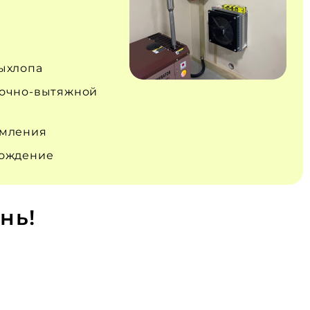
ыхлопа
очно‑вытяжной
емления
вождение
нь!