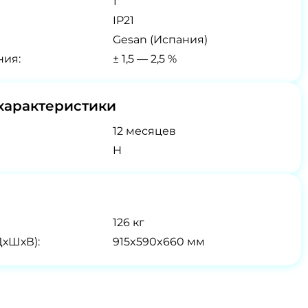
1
IP21
Gesan (Испания)
ния:
± 1,5 — 2,5 %
характеристики
12 месяцев
H
126 кг
ДхШхВ):
915x590x660 мм