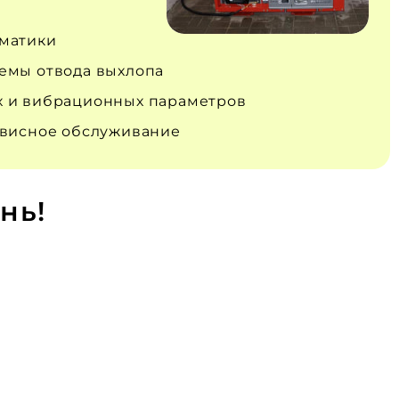
матики
емы отвода выхлопа
 и вибрационных параметров
рвисное обслуживание
нь!