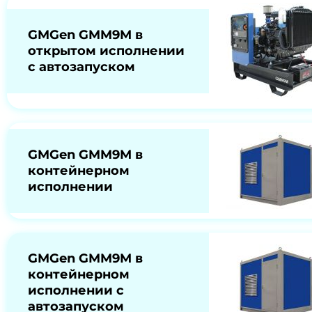
GMGen GMM9М в
открытом исполнении
с автозапуском
GMGen GMM9М в
контейнерном
исполнении
GMGen GMM9М в
контейнерном
исполнении с
автозапуском