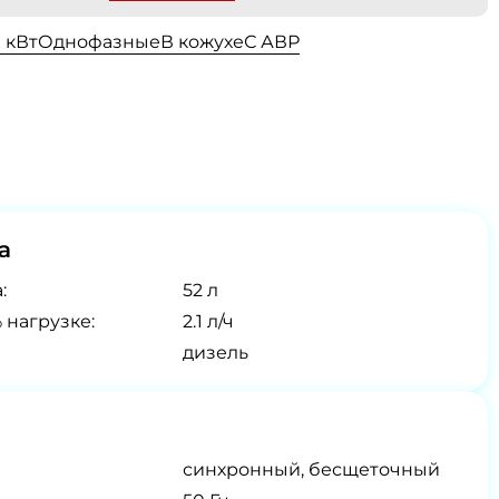
0 кВт
Однофазные
В кожухе
С АВР
а
:
52 л
 нагрузке:
2.1 л/ч
дизель
синхронный, бесщеточный