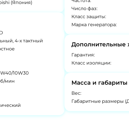
Частота:
bishi (Япония)
Число фаз:
Класс защиты:
Марка генератора:
D
ьный, 4-х тактный
Дополнительные 
остное
Гарантия:
Класс изоляции:
5W40/10W30
об/мин
Масса и габариты
Вес:
Габаритные размеры (
нический