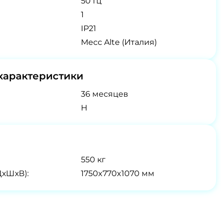
50 Гц
1
IP21
Mecc Alte (Италия)
характеристики
36 месяцев
H
550 кг
ДхШхВ):
1750x770x1070 мм