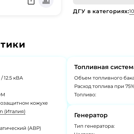
ДГУ в категориях:
1
стики
Топливная систем
 / 12.5 кВА
Объем топливного бака
Расход топлива при 75%
9М
Топливо:
озащитном кожухе
 (Италия)
Генератор
Tип генератора:
атический (АВР)