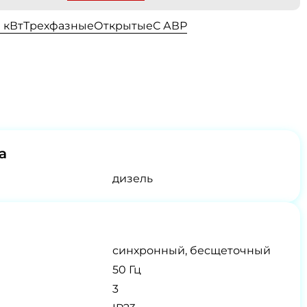
0 кВт
Трехфазные
Открытые
С АВР
а
дизель
синхронный, бесщеточный
50 Гц
3