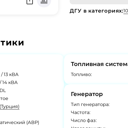
ДГУ в категориях:
1
стики
Топливная систем
 / 13 кВА
Топливо:
 / 14 кВА
 DL
Генератор
тое
Tип генератора:
 (Турция)
Частота:
Число фаз:
атический (АВР)