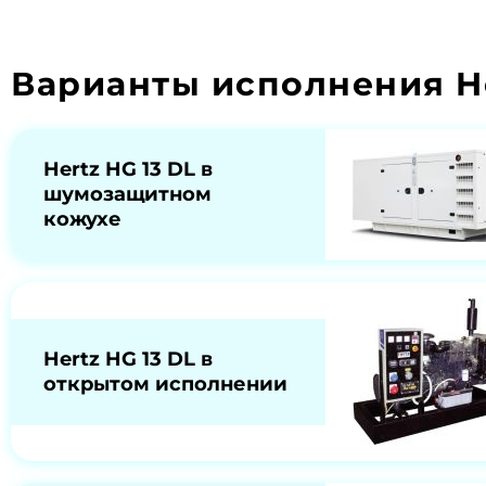
Варианты исполнения He
Hertz HG 13 DL в
шумозащитном
кожухе
Hertz HG 13 DL в
открытом исполнении