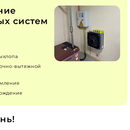
ние
х систем
ыхлопа
очно‑вытяжной
емления
вождение
нь!