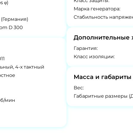
Класс защиты:
s φ)
Марка генератора:
Стабильность напряже
 (Германия)
om D 300
Дополнительные 
Гарантия:
Класс изоляции:
11
ьный, 4-х тактный
остное
Масса и габариты
Вес:
Габаритные размеры (
об/мин