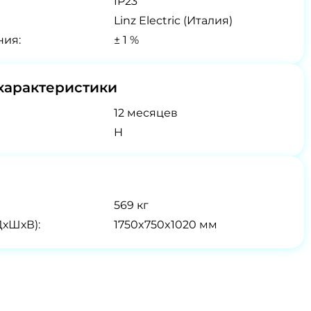
IP23
Linz Electric (Италия)
ния:
± 1 %
характеристики
12 месяцев
H
569 кг
ДхШхВ):
1750x750x1020 мм