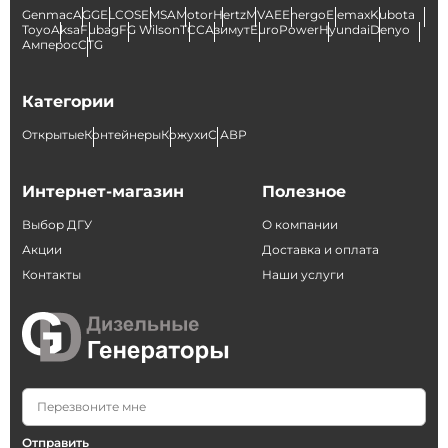
Genmac
AGG
ELCOS
EMSA
Motor
Hertz
MVAE
Energo
Elemax
Kubota
Toyo
Aksa
Fubag
FG Wilson
ТСС
Азимут
EuroPower
Hyundai
Denyo
Амперос
CTG
Категории
Открытые
Контейнеры
Кожухи
С АВР
Интернет-магазин
Полезное
Выбор ДГУ
О компании
Акции
Доставка и оплата
Контакты
Наши услуги
Отправить