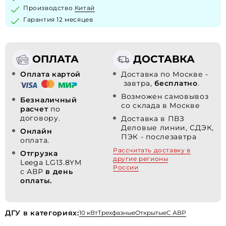
Производство
Китай
Гарантия 12 месяцев
ОПЛАТА
ДОСТАВКА
Оплата картой
Доставка по Москве -
завтра,
бесплатно
.
Возможен самовывоз
Безналичный
со склада в Москве
расчет
по
договору.
Доставка в ПВЗ
Деловые линии, СДЭК,
Онлайн
ПЭК - послезавтра
оплата.
Рассчитать доставку в
Отгрузка
другие регионы
Leega LG13.8YM
России
с АВР
в день
оплаты.
ДГУ в категориях:
10 кВт
Трехфазные
Открытые
С АВР