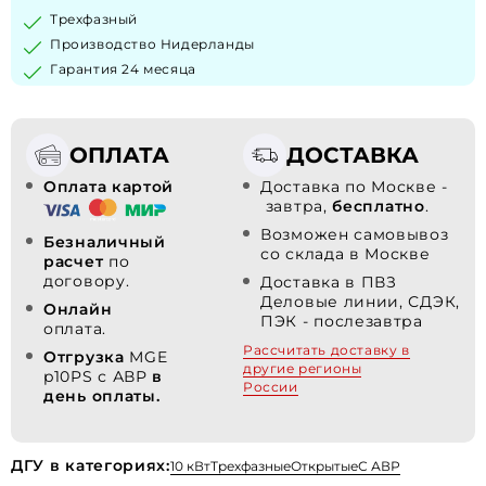
Трехфазный
Производство Нидерланды
Гарантия 24 месяца
ОПЛАТА
ДОСТАВКА
Оплата картой
Доставка по Москве -
завтра,
бесплатно
.
Возможен самовывоз
Безналичный
со склада в Москве
расчет
по
договору.
Доставка в ПВЗ
Деловые линии, СДЭК,
Онлайн
ПЭК - послезавтра
оплата.
Рассчитать доставку в
Отгрузка
MGE
другие регионы
p10PS с АВР
в
России
день оплаты.
ДГУ в категориях:
10 кВт
Трехфазные
Открытые
С АВР