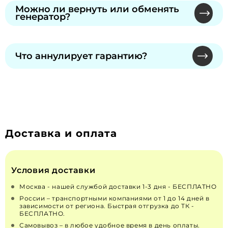
талоне, который вы получите при покупке.
сервисный центр производителя по номеру из
Можно ли вернуть или обменять
генератор?
талона. Предъявите талон — без него
бесплатный ремонт не предусмотрен. Гарантия
Обмен и возврат надлежащего качества
сохраняется при официальном ТО.
невозможны по законодательству РФ "О
Что аннулирует гарантию?
ЗАЩИТЕ ПРАВ ПОТРЕБИТЕЛЕЙ" от 07.02.1992 N
2300-1 (действующая редакция от 13.07.2015). Для
Самостоятельное вскрытие пломб, изменения
неисправных — решение принимает
в конструкции или топливной системе.
производитель через сервисы.
Рекомендуем только сертифицированных
специалистов для монтажа и ремонта.
Доставка и оплата
Условия доставки
Москва - нашей службой доставки 1-3 дня - БЕСПЛАТНО
России – транспортными компаниями от 1 до 14 дней в
зависимости от региона. Быстрая отгрузка до ТК -
БЕСПЛАТНО.
Самовывоз – в любое удобное время в день оплаты.