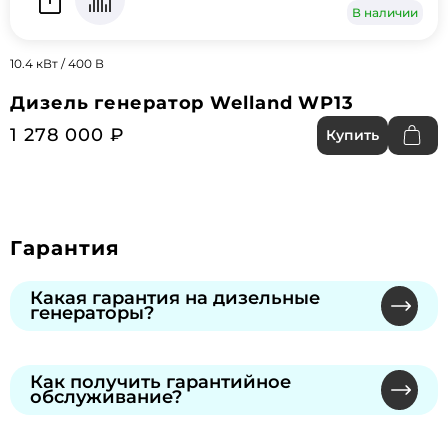
В наличии
10.4 кВт / 400 В
Дизель генератор Welland WP13
1 278 000 ₽
Купить
Гарантия
Какая гарантия на дизельные
генераторы?
Мы предлагаем официальную гарантию от
производителей через сеть
Как получить гарантийное
обслуживание?
сертифицированных сервисных центров.
Продолжительность указана в гарантийном
Обратитесь к нашему специалисту или в