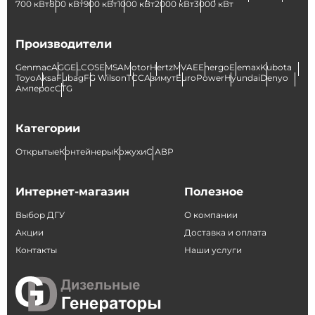
700 кВт
800 кВт
900 кВт
1000 кВт
2000 кВт
3000 кВт
Производители
Genmac
AGG
ELCOS
EMSA
Motor
Hertz
MVAE
Energo
Elemax
Kubota
Toyo
Aksa
Fubag
FG Wilson
ТСС
Азимут
EuroPower
Hyundai
Denyo
Амперос
CTG
Категории
Открытые
Контейнеры
Кожухи
С АВР
Интернет-магазин
Полезное
Выбор ДГУ
О компании
Акции
Доставка и оплата
Контакты
Наши услуги