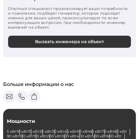
Опытный специалист проанализирует ваши потребности
и пожелания, подберет генератор, которое подойдет
именно для ваших целей, проконсультирует по всем
интересующим вопросам, при необходимости инженер
выезжает на объект.
Вызвать инженера на объект
Больше информации о нас
Мощности
5 кВт
10 кВт
15 кВт
20 кВт
30 кВт
40 кВт
50 кВт
60 кВт
70 кВт
80 кВт
90 кВт
100 кВт
150 кВт
200 кВт
300 кВт
400 кВт
500 кВт
600 кВт