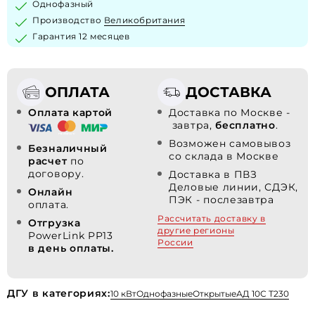
Однофазный
Производство
Великобритания
Гарантия 12 месяцев
ОПЛАТА
ДОСТАВКА
Оплата картой
Доставка по Москве -
завтра,
бесплатно
.
Возможен самовывоз
Безналичный
со склада в Москве
расчет
по
договору.
Доставка в ПВЗ
Деловые линии, СДЭК,
Онлайн
ПЭК - послезавтра
оплата.
Рассчитать доставку в
Отгрузка
другие регионы
PowerLink PP13
России
в день оплаты.
ДГУ в категориях:
10 кВт
Однофазные
Открытые
АД 10С Т230