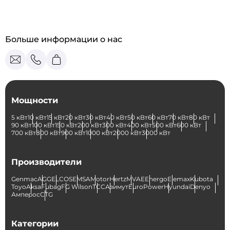
Больше информации о нас
Мощности
5 кВт
10 кВт
15 кВт
20 кВт
30 кВт
40 кВт
50 кВт
60 кВт
70 кВт
80 кВт
90 кВт
100 кВт
150 кВт
200 кВт
300 кВт
400 кВт
500 кВт
600 кВт
700 кВт
800 кВт
900 кВт
1000 кВт
2000 кВт
3000 кВт
Производители
Genmac
AGG
ELCOS
EMSA
Motor
Hertz
MVAE
Energo
Elemax
Kubota
Toyo
Aksa
Fubag
FG Wilson
ТСС
Азимут
EuroPower
Hyundai
Denyo
Амперос
CTG
Категории