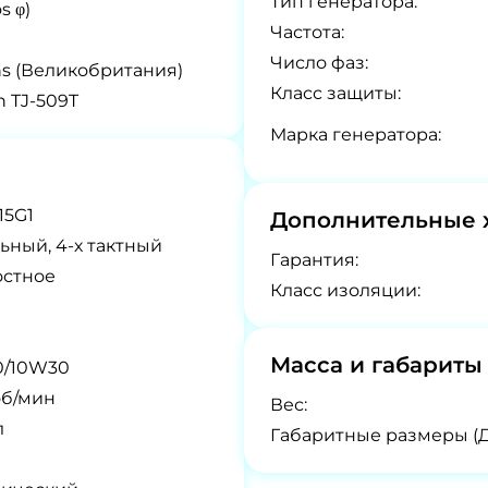
Tип генератора:
s φ)
Частота:
Число фаз:
ns (Великобритания)
Класс защиты:
n TJ-509T
Марка генератора:
15G1
Дополнительные 
ьный, 4-х тактный
Гарантия:
остное
Класс изоляции:
Масса и габариты
0/10W30
об/мин
Вес:
л
Габаритные размеры (