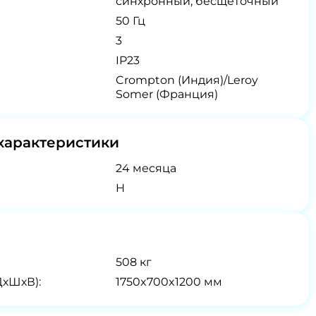
синхронный, бесщеточный
50 Гц
3
IP23
Crompton (Индия)/Leroy
Somer (Франция)
характеристики
24 месяца
H
508 кг
ДхШхВ):
1750x700x1200 мм