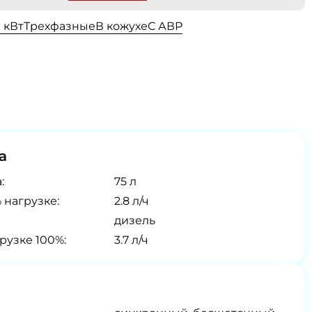
0 кВт
Трехфазные
В кожухе
С АВР
а
:
75 л
 нагрузке:
2.8 л/ч
дизель
рузке 100%:
3.7 л/ч