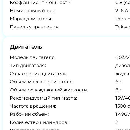
Коэффициент мощности:
0.8 (co
Номинальный ток:
21.6 А
Марка двигателя:
Perki
Панель управления:
Teksa
Двигатель
Модель двигателя:
403A-
Тип двигателя:
дизел
Охлаждение двигателя:
жидк
Объем масла в двигателе:
6 л
Объем охлаждающей жидкости:
6 л
Рекомендуемый тип масла:
15W4
Частота вращения:
1500 
Рабочий объём:
1.496 
Количество цилиндров:
2