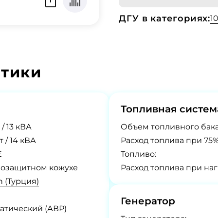
ДГУ в категориях:
1
стики
Топливная систем
 / 13 кВА
Объем топливного бака
Вт / 14 кВА
Расход топлива при 75%
E
Топливо:
озащитном кожухе
Расход топлива при наг
n (Турция)
Генератор
атический (АВР)