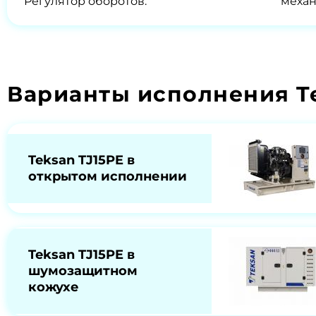
Регулятор оборотов:
меха
Варианты исполнения T
Teksan TJ15PE в
открытом исполнении
Teksan TJ15PE в
шумозащитном
кожухе