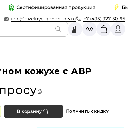
Сертифицированная продукция
Быстра
info@dizelnye-generatory.ru
+7 (495) 927-50-95
тном кожухе с АВР
апросу
Получить скидку
В корзину