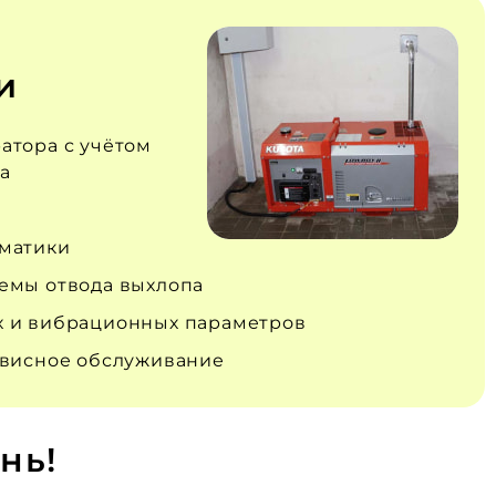
и
атора с учётом
а
матики
емы отвода выхлопа
 и вибрационных параметров
рвисное обслуживание
нь!