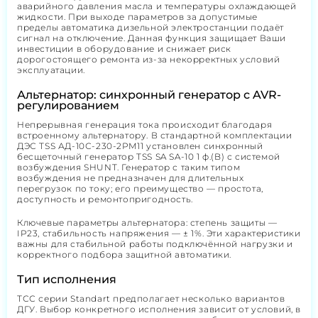
аварийного давления масла и температуры охлаждающей
жидкости. При выходе параметров за допустимые
пределы автоматика дизельной электростанции подаёт
сигнал на отключение. Данная функция защищает Ваши
инвестиции в оборудование и снижает риск
дорогостоящего ремонта из-за некорректных условий
эксплуатации.
Альтернатор: синхронный генератор с AVR-
регулированием
Непрерывная генерация тока происходит благодаря
встроенному альтернатору. В стандартной комплектации
ДЭС TSS АД-10С-230-2РМ11 установлен синхронный
бесщеточный генератор TSS SA SA-10 1 ф.(B) с системой
возбуждения SHUNT. Генератор с таким типом
возбуждения не предназначен для длительных
перегрузок по току; его преимущество — простота,
доступность и ремонтопригодность.
Ключевые параметры альтернатора: степень защиты —
IP23, стабильность напряжения — ± 1%. Эти характеристики
важны для стабильной работы подключённой нагрузки и
корректного подбора защитной автоматики.
Тип исполнения
ТСС серии Standart предполагает несколько вариантов
ДГУ. Выбор конкретного исполнения зависит от условий, в