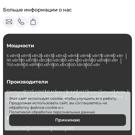
Больше информации о нас
Мощности
5 кВт
10 кВт
15 кВт
20 кВт
30 кВт
40 кВт
50 кВт
60 кВт
70 кВт
80 кВт
90 кВт
100 кВт
150 кВт
200 кВт
300 кВт
400 кВт
500 кВт
600 кВт
700 кВт
800 кВт
900 кВт
1000 кВт
2000 кВт
3000 кВт
Производители
Genmac
AGG
ELCOS
EMSA
Motor
Hertz
MVAE
Energo
Elemax
Kubota
Toyo
Aksa
Fubag
FG Wilson
ТСС
Азимут
EuroPower
Hyundai
Denyo
Этот сайт использует cookie, чтобы улучшить его работу.
Амперос
CTG
Продолжая использовать сайт, вы соглашаетесь на
обработку файлов
cookie
и с
Политикой обработки персональных данных
Категории
Принимаю
Открытые
Контейнеры
Кожухи
С АВР