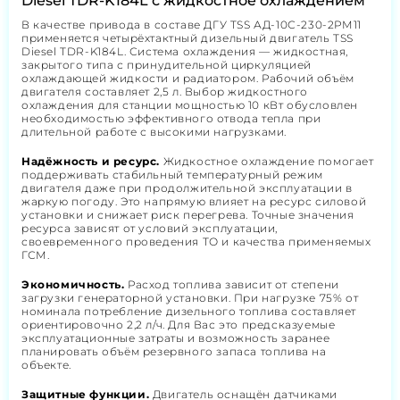
Diesel TDR-K184L с жидкостное охлаждением
В качестве привода в составе ДГУ TSS АД-10С-230-2РМ11
применяется четырёхтактный дизельный двигатель TSS
Diesel TDR-K184L. Система охлаждения — жидкостная,
закрытого типа с принудительной циркуляцией
охлаждающей жидкости и радиатором. Рабочий объём
двигателя составляет 2,5 л. Выбор жидкостного
охлаждения для станции мощностью 10 кВт обусловлен
необходимостью эффективного отвода тепла при
длительной работе с высокими нагрузками.
Надёжность и ресурс.
Жидкостное охлаждение помогает
поддерживать стабильный температурный режим
двигателя даже при продолжительной эксплуатации в
жаркую погоду. Это напрямую влияет на ресурс силовой
установки и снижает риск перегрева. Точные значения
ресурса зависят от условий эксплуатации,
своевременного проведения ТО и качества применяемых
ГСМ.
Экономичность.
Расход топлива зависит от степени
загрузки генераторной установки. При нагрузке 75% от
номинала потребление дизельного топлива составляет
ориентировочно 2,2 л/ч. Для Вас это предсказуемые
эксплуатационные затраты и возможность заранее
планировать объём резервного запаса топлива на
объекте.
Защитные функции.
Двигатель оснащён датчиками