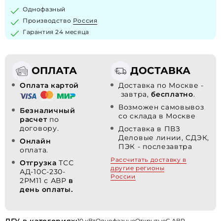
Однофазный
Производство
Россия
Гарантия 24 месяца
ОПЛАТА
ДОСТАВКА
Оплата картой
Доставка по Москве -
завтра,
бесплатно
.
Возможен самовывоз
Безналичный
со склада в Москве
расчет
по
договору.
Доставка в ПВЗ
Деловые линии, СДЭК,
Онлайн
ПЭК - послезавтра
оплата.
Рассчитать доставку в
Отгрузка
ТСС
другие регионы
АД-10С-230-
России
2РМ11 с АВР
в
день оплаты.
ДГУ в категориях:
10 кВт
Однофазные
Открытые
С АВР