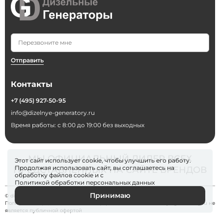
Отправить
Контакты
+7 (495) 927-50-95
info@dizelnye-generatory.ru
Время работы: с 8:00 до 19:00 без выходных
МЫ ОФИЦИАЛЬНЫЙ ДИЛЕР ВСЕХ
Этот сайт использует cookie, чтобы улучшить его работу.
Продолжая использовать сайт, вы соглашаетесь на
ПРЕДСТАВЛЕННЫХ НА САЙТЕ БРЕНДОВ
обработку файлов
cookie
и с
Политикой обработки персональных данных
Принимаю
© dizelnye-generatory 2026
Политика конфиденциальности
. Информация на сайте dizelnye-generatory.ru не
является публичной офертой