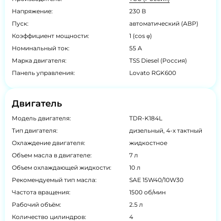
Напряжение:
230 В
Пуск:
автоматический (АВР)
Коэффициент мощности:
1 (cos φ)
Номинальный ток:
55 А
Марка двигателя:
TSS Diesel (Россия)
Панель управления:
Lovato RGK600
Двигатель
Модель двигателя:
TDR-K184L
Тип двигателя:
дизельный, 4-х тактный
Охлаждение двигателя:
жидкостное
Объем масла в двигателе:
7 л
Объем охлаждающей жидкости:
10 л
Рекомендуемый тип масла:
SAE 15W40/10W30
Частота вращения:
1500 об/мин
Рабочий объём:
2.5 л
Количество цилиндров:
4