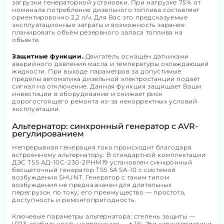
загрузки генераторной установки. При нагрузке 75% от
номинала потребление дизельного топлива составляет
ориентировочно 2,2 л/ч. Для Вас это предсказуемые
эксплуатационные затраты и возможность заранее
планировать объём резервного запаса топлива на
объекте.
Защитные функции.
Двигатель оснащён датчиками
аварийного давления масла и температуры охлаждающей
жидкости. При выходе параметров за допустимые
пределы автоматика дизельной электростанции подаёт
сигнал на отключение. Данная функция защищает Ваши
инвестиции в оборудование и снижает риск
дорогостоящего ремонта из-за некорректных условий
эксплуатации.
Альтернатор: синхронный генератор с AVR-
регулированием
Непрерывная генерация тока происходит благодаря
встроенному альтернатору. В стандартной комплектации
ДЭС TSS АД-10С-230-2РНМ19 установлен синхронный
бесщеточный генератор TSS SA SA-10 с системой
возбуждения SHUNT. Генератор с таким типом
возбуждения не предназначен для длительных
перегрузок по току; его преимущество — простота,
доступность и ремонтопригодность.
Ключевые параметры альтернатора: степень защиты —
IP23, стабильность напряжения — ± 1%. Эти характеристики