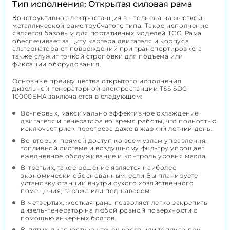
Тип исполнения: Открытая силовая рама
Конструктивно электростанция выполнена на жесткой
металлической раме трубчатого типа. Такое исполнение
является базовым для портативных моделей ТСС. Рама
обеспечивает защиту картера двигателя и корпуса
альтернатора от повреждений при транспортировке, а
также служит точкой строповки для подъема или
фиксации оборудования.
Основные преимущества открытого исполнения
дизельной генераторной электростанции TSS SDG
10000EHA заключаются в следующем:
Во-первых, максимально эффективное охлаждение
двигателя и генератора во время работы, что полностью
исключает риск перегрева даже в жаркий летний день.
Во-вторых, прямой доступ ко всем узлам управления,
топливной системе и воздушному фильтру упрощает
ежедневное обслуживание и контроль уровня масла.
В-третьих, такое решение является наиболее
экономически обоснованным, если Вы планируете
установку станции внутри сухого хозяйственного
помещения, гаража или под навесом.
В-четвертых, жесткая рама позволяет легко закрепить
дизель-генератор на любой ровной поверхности с
помощью анкерных болтов.
В-пятых, диагностика утечек масла или топлива при