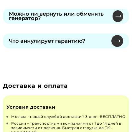
Продолжительность указана в гарантийном
Обратитесь к нашему специалисту или в
талоне, который вы получите при покупке.
сервисный центр производителя по номеру из
Можно ли вернуть или обменять
генератор?
талона. Предъявите талон — без него
бесплатный ремонт не предусмотрен. Гарантия
Обмен и возврат надлежащего качества
сохраняется при официальном ТО.
невозможны по законодательству РФ "О
Что аннулирует гарантию?
ЗАЩИТЕ ПРАВ ПОТРЕБИТЕЛЕЙ" от 07.02.1992 N
2300-1 (действующая редакция от 13.07.2015). Для
Самостоятельное вскрытие пломб, изменения
неисправных — решение принимает
в конструкции или топливной системе.
производитель через сервисы.
Рекомендуем только сертифицированных
специалистов для монтажа и ремонта.
Доставка и оплата
Условия доставки
Москва - нашей службой доставки 1-3 дня - БЕСПЛАТНО
России – транспортными компаниями от 1 до 14 дней в
зависимости от региона. Быстрая отгрузка до ТК -