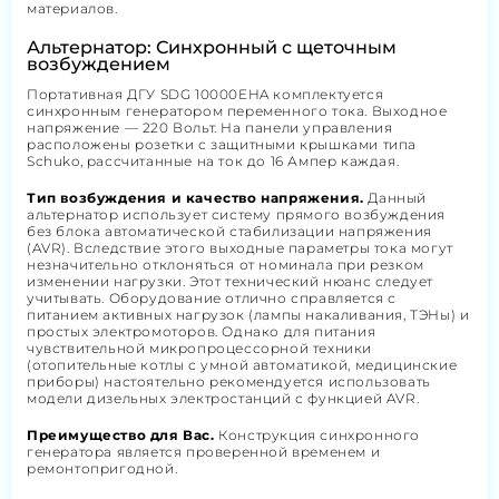
материалов.
Альтернатор: Синхронный с щеточным
возбуждением
Портативная ДГУ SDG 10000EHA комплектуется
синхронным генератором переменного тока. Выходное
напряжение — 220 Вольт. На панели управления
расположены розетки с защитными крышками типа
Schuko, рассчитанные на ток до 16 Ампер каждая.
Тип возбуждения и качество напряжения.
Данный
альтернатор использует систему прямого возбуждения
без блока автоматической стабилизации напряжения
(AVR). Вследствие этого выходные параметры тока могут
незначительно отклоняться от номинала при резком
изменении нагрузки. Этот технический нюанс следует
учитывать. Оборудование отлично справляется с
питанием активных нагрузок (лампы накаливания, ТЭНы) и
простых электромоторов. Однако для питания
чувствительной микропроцессорной техники
(отопительные котлы с умной автоматикой, медицинские
приборы) настоятельно рекомендуется использовать
модели дизельных электростанций с функцией AVR.
Преимущество для Вас.
Конструкция синхронного
генератора является проверенной временем и
ремонтопригодной.