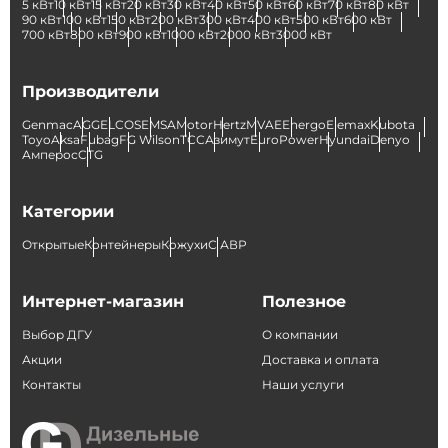
5 кВт
10 кВт
15 кВт
20 кВт
30 кВт
40 кВт
50 кВт
60 кВт
70 кВт
80 кВт
90 кВт
100 кВт
150 кВт
200 кВт
300 кВт
400 кВт
500 кВт
600 кВт
700 кВт
800 кВт
900 кВт
1000 кВт
2000 кВт
3000 кВт
Производители
Genmac
AGG
ELCOS
EMSA
Motor
Hertz
MVAE
Energo
Elemax
Kubota
Toyo
Aksa
Fubag
FG Wilson
ТСС
Азимут
EuroPower
Hyundai
Denyo
Амперос
CTG
Категории
Открытые
Контейнеры
Кожухи
С АВР
Интернет-магазин
Полезное
Выбор ДГУ
О компании
Акции
Доставка и оплата
Контакты
Наши услуги