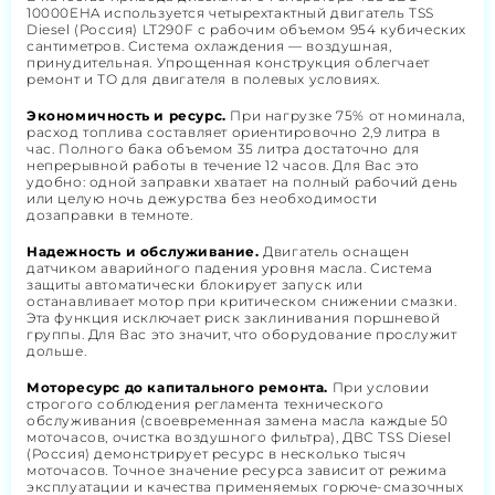
10000EHA используется четырехтактный двигатель TSS
Diesel (Россия) LT290F с рабочим объемом 954 кубических
сантиметров. Система охлаждения — воздушная,
принудительная. Упрощенная конструкция облегчает
ремонт и ТО для двигателя в полевых условиях.
Экономичность и ресурс.
При нагрузке 75% от номинала,
расход топлива составляет ориентировочно 2,9 литра в
час. Полного бака объемом 35 литра достаточно для
непрерывной работы в течение 12 часов. Для Вас это
удобно: одной заправки хватает на полный рабочий день
или целую ночь дежурства без необходимости
дозаправки в темноте.
Надежность и обслуживание.
Двигатель оснащен
датчиком аварийного падения уровня масла. Система
защиты автоматически блокирует запуск или
останавливает мотор при критическом снижении смазки.
Эта функция исключает риск заклинивания поршневой
группы. Для Вас это значит, что оборудование прослужит
дольше.
Моторесурс до капитального ремонта.
При условии
строгого соблюдения регламента технического
обслуживания (своевременная замена масла каждые 50
моточасов, очистка воздушного фильтра), ДВС TSS Diesel
(Россия) демонстрирует ресурс в несколько тысяч
моточасов. Точное значение ресурса зависит от режима
эксплуатации и качества применяемых горюче-смазочных