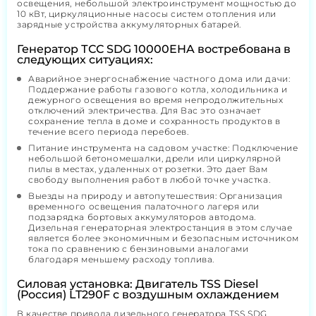
освещения, небольшой электроинструмент мощностью до
10 кВт, циркуляционные насосы систем отопления или
зарядные устройства аккумуляторных батарей.
Генератор ТСС SDG 10000EHA востребована в
следующих ситуациях:
Аварийное энергоснабжение частного дома или дачи:
Поддержание работы газового котла, холодильника и
дежурного освещения во время непродолжительных
отключений электричества. Для Вас это означает
сохранение тепла в доме и сохранность продуктов в
течение всего периода перебоев.
Питание инструмента на садовом участке: Подключение
небольшой бетономешалки, дрели или циркулярной
пилы в местах, удаленных от розетки. Это дает Вам
свободу выполнения работ в любой точке участка.
Выезды на природу и автопутешествия: Организация
временного освещения палаточного лагеря или
подзарядка бортовых аккумуляторов автодома.
Дизельная генераторная электростанция в этом случае
является более экономичным и безопасным источником
тока по сравнению с бензиновыми аналогами
благодаря меньшему расходу топлива.
Силовая установка: Двигатель TSS Diesel
(Россия) LT290F с воздушным охлаждением
В качестве привода дизельного генератора TSS SDG