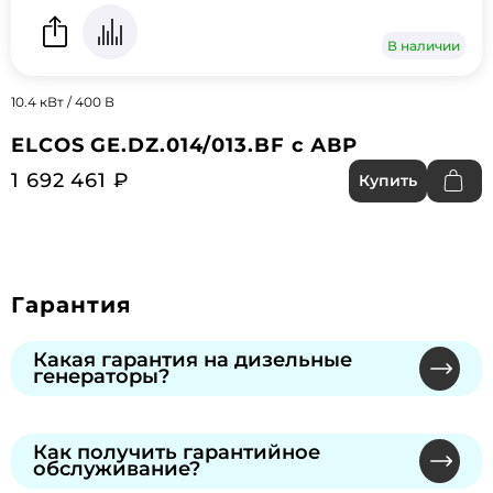
В наличии
10.4 кВт / 400 В
ELCOS GE.DZ.014/013.BF с АВР
1 692 461 ₽
Купить
Гарантия
Какая гарантия на дизельные
генераторы?
Мы предлагаем официальную гарантию от
производителей через сеть
Как получить гарантийное
обслуживание?
сертифицированных сервисных центров.