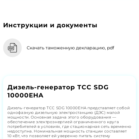
Инструкции и документы
Скачать таможенную декларацию, pdf
Дизель-генератор ТСС SDG
10000EHA
Дизель-генератор ТСС SDG 10000EHA представляет собой
однофазную дизельную электростанцию (ДЭС) малой
мощности. Основная задача этого оборудования —
обеспечение электроэнергией ограниченного круга
потребителей в условиях, где стационарная сеть временно
недоступна. Номинальная мощность станции составляет
10 кВт, что позволяет ей уверенно питать систему