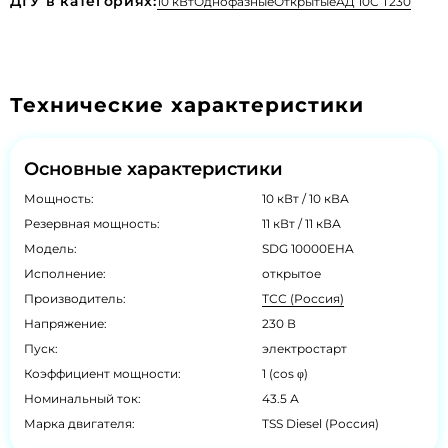
ДГУ в категориях:
10 кВт
Однофазные
Открытые
АД 10С Т230
Технические характеристики
Основные характеристики
Мощность:
10 кВт / 10 кВА
Резервная мощность:
11 кВт / 11 кВА
Модель:
SDG 10000EHA
Исполнение:
открытое
Производитель:
ТСС (Россия)
Напряжение:
230 В
Пуск:
электростарт
Коэффициент мощности:
1 (cos φ)
Номинальный ток:
43.5 А
Марка двигателя:
TSS Diesel (Россия)