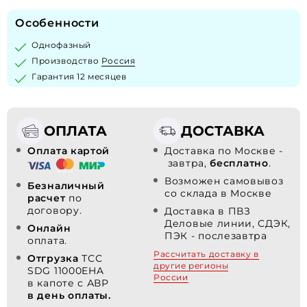
Особенности
Однофазный
Производство
Россия
Гарантия 12 месяцев
ОПЛАТА
ДОСТАВКА
Оплата картой
Доставка по Москве -
завтра,
бесплатно
.
Возможен самовывоз
Безналичный
со склада в Москве
расчет
по
договору.
Доставка в ПВЗ
Деловые линии, СДЭК,
Онлайн
ПЭК - послезавтра
оплата.
Рассчитать доставку в
Отгрузка
ТСС
другие регионы
SDG 11000EHA
России
в капоте с АВР
в день оплаты.