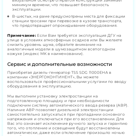
визуальном осмотре открытой конструкции занимает
минимум времени, что повышает безопасность
эксплуатации.
В-шестых, на раме предусмотрены места для фиксации
станции тросами при перевозке в кузове транспорта,
что предотвращает опрокидывание оборудования.
Примечание:
Если Вам требуется эксплуатация ДГУ на
улице в условиях атмосферных осадков или Вы желаете
снизить уровень шума, обратите внимание на
аналогичные модели в шумозащитном всепогодном
кожухе (индекс MK в наименовании).
Сервис и дополнительные возможности
Приобретая дизель-генератор TSS SDG 11000EHA в
компании «ЭНЕРГОКОНТИНЕНТ», Вы можете
воспользоваться профессиональными услугами по вводу
оборудования в эксплуатацию.
Мы выполним установку электростанции на
подготовленную площадку и при необходимости
подключим систему автоматического ввода резерва (АВР).
Наличие АВР позволяет дизельной электростанции
самостоятельно запускаться при пропадании основного
напряжения и отключаться при его восстановлении. Для
Вас это означает исключение ручного запуска и гарантию
того, что отопление и освещение будут восстановлены
автоматически, даже если отключение произошло ночью