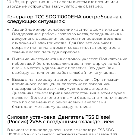
10 кВт, циркуляционные насосы систем отопления или
зарядные устройства аккумуляторных батарей.
Генератор ТСС SDG 11000EHA востребована в
следующих ситуациях:
Аварийное энергоснабжение частного дома или дачи:
Поддержание работы газового котла, холодильника и
дежурного освещения во время непродолжительных
отключений электричества. Для Вас это означает
сохранение тепла в доме и сохранность продуктов в
течение всего периода перебоев.
Питание инструмента на садовом участке: Подключение
небольшой бетономешалки, дрели или циркулярной
пилы в местах, удаленных от розетки. Это дает Вам
свободу выполнения работ в любой точке участка.
Выезды на природу и автопутешествия: Организация
временного освещения палаточного лагеря или
подзарядка бортовых аккумуляторов автодома.
Дизельная генераторная электростанция в этом случае
является более экономичным и безопасным источником
тока по сравнению с бензиновыми аналогами
благодаря меньшему расходу топлива.
Силовая установка: Двигатель TSS Diesel
(Россия) 2V88 с воздушным охлаждением
В качестве привода дизельного генератора TSS SDG
11000EHA используется четырехтактный двигатель TSS