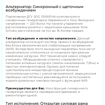
Альтернатор: Синхронный с щеточным
возбуждением
Портативная ДГУ SDG 11000EHA комплектуется
синхронным генератором переменного тока. Выходное
напряжение — 220 Вольт. На панели управления
расположены розетки с защитными крышками типа
Schuko, рассчитанные на ток до 16 Ампер каждая.
Тип возбуждения и качество напряжения.
Данный
альтернатор использует систему прямого возбуждения
без блока автоматической стабилизации напряжения
(AVR). Вследствие этого выходные параметры тока могут
незначительно отклоняться от номинала при резком
изменении нагрузки. Этот технический нюанс следует
учитывать. Оборудование отлично справляется с
питанием активных нагрузок (лампы накаливания, ТЭНы) и
простых электромоторов. Однако для питания
чувствительной микропроцессорной техники
(отопительные котлы с умной автоматикой, медицинские
приборы) настоятельно рекомендуется использовать
модели дизельных электростанций с функцией AVR.
Преимущество для Вас.
Конструкция синхронного
генератора является проверенной временем и
ремонтопригодной.
Тип исполнения: Открытая силовая рама