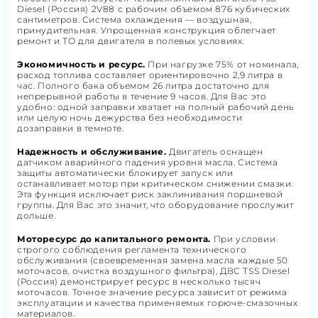
Diesel (Россия) 2V88 с рабочим объемом 876 кубических
сантиметров. Система охлаждения — воздушная,
принудительная. Упрощенная конструкция облегчает
ремонт и ТО для двигателя в полевых условиях.
Экономичность и ресурс.
При нагрузке 75% от номинала,
расход топлива составляет ориентировочно 2,9 литра в
час. Полного бака объемом 26 литра достаточно для
непрерывной работы в течение 9 часов. Для Вас это
удобно: одной заправки хватает на полный рабочий день
или целую ночь дежурства без необходимости
дозаправки в темноте.
Надежность и обслуживание.
Двигатель оснащен
датчиком аварийного падения уровня масла. Система
защиты автоматически блокирует запуск или
останавливает мотор при критическом снижении смазки.
Эта функция исключает риск заклинивания поршневой
группы. Для Вас это значит, что оборудование прослужит
дольше.
Моторесурс до капитального ремонта.
При условии
строгого соблюдения регламента технического
обслуживания (своевременная замена масла каждые 50
моточасов, очистка воздушного фильтра), ДВС TSS Diesel
(Россия) демонстрирует ресурс в несколько тысяч
моточасов. Точное значение ресурса зависит от режима
эксплуатации и качества применяемых горюче-смазочных
материалов.