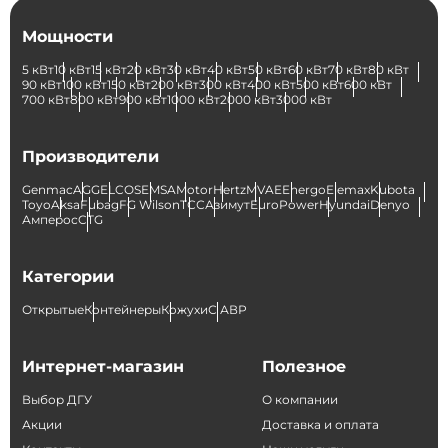
Мощности
5 кВт
10 кВт
15 кВт
20 кВт
30 кВт
40 кВт
50 кВт
60 кВт
70 кВт
80 кВт
90 кВт
100 кВт
150 кВт
200 кВт
300 кВт
400 кВт
500 кВт
600 кВт
700 кВт
800 кВт
900 кВт
1000 кВт
2000 кВт
3000 кВт
Производители
Genmac
AGG
ELCOS
EMSA
Motor
Hertz
MVAE
Energo
Elemax
Kubota
Toyo
Aksa
Fubag
FG Wilson
ТСС
Азимут
EuroPower
Hyundai
Denyo
Амперос
CTG
Категории
Открытые
Контейнеры
Кожухи
С АВР
Интернет-магазин
Полезное
Выбор ДГУ
О компании
Акции
Доставка и оплата