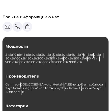
Больше информации о нас
Мощности
5 кВт
10 кВт
15 кВт
20 кВт
30 кВт
40 кВт
50 кВт
60 кВт
70 кВт
80 кВт
90 кВт
100 кВт
150 кВт
200 кВт
300 кВт
400 кВт
500 кВт
600 кВт
700 кВт
800 кВт
900 кВт
1000 кВт
2000 кВт
3000 кВт
Производители
Genmac
AGG
ELCOS
EMSA
Motor
Hertz
MVAE
Energo
Elemax
Kubota
Toyo
Aksa
Fubag
FG Wilson
ТСС
Азимут
EuroPower
Hyundai
Denyo
Амперос
CTG
Категории