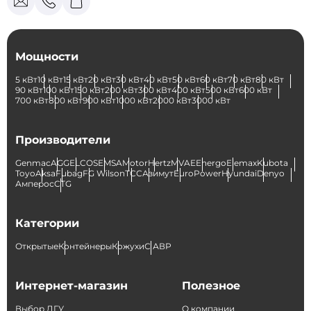
Мощности
5 кВт
10 кВт
15 кВт
20 кВт
30 кВт
40 кВт
50 кВт
60 кВт
70 кВт
80 кВт
90 кВт
100 кВт
150 кВт
200 кВт
300 кВт
400 кВт
500 кВт
600 кВт
700 кВт
800 кВт
900 кВт
1000 кВт
2000 кВт
3000 кВт
Производители
Genmac
AGG
ELCOS
EMSA
Motor
Hertz
MVAE
Energo
Elemax
Kubota
Toyo
Aksa
Fubag
FG Wilson
ТСС
Азимут
EuroPower
Hyundai
Denyo
Амперос
CTG
Категории
Открытые
Контейнеры
Кожухи
С АВР
Интернет-магазин
Полезное
Выбор ДГУ
О компании