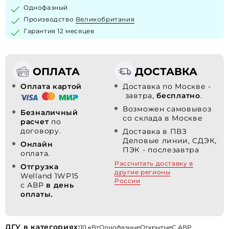
Однофазный
Производство
Великобритания
Гарантия 12 месяцев
ОПЛАТА
ДОСТАВКА
Оплата картой
Доставка по Москве -
завтра,
бесплатно
.
Возможен самовывоз
Безналичный
со склада в Москве
расчет
по
договору.
Доставка в ПВЗ
Деловые линии, СДЭК,
Онлайн
ПЭК - послезавтра
оплата.
Рассчитать доставку в
Отгрузка
другие регионы
Welland 1WP15
России
с АВР
в день
оплаты.
ДГУ в категориях:
10 кВт
Однофазные
Открытые
С АВР