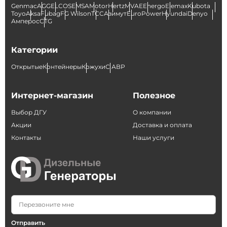
Genmac
AGG
ELCOS
EMSA
Motor
Hertz
MVAE
Energo
Elemax
Kubota
Toyo
Aksa
Fubag
FG Wilson
ТСС
Азимут
EuroPower
Hyundai
Denyo
Амперос
CTG
Категории
Открытые
Контейнеры
Кожухи
С АВР
Интернет-магазин
Полезное
Выбор ДГУ
О компании
Акции
Доставка и оплата
Контакты
Наши услуги
Отправить