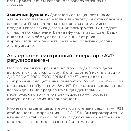
планировать объём резервного запаса топлива на
объекте.
Защитные функции.
Двигатель оснащён датчиками
аварийного давления масла и температуры охлаждающей
жидкости. При выходе параметров за допустимые
пределы автоматика дизельной электростанции подаёт
сигнал на отключение. Данная функция защищает Ваши
инвестиции в оборудование и снижает риск
дорогостоящего ремонта из-за некорректных условий
эксплуатации.
Альтернатор: синхронный генератор с AVR-
регулированием
Непрерывная генерация тока происходит благодаря
встроенному альтернатору. В стандартной комплектации
ДЭС TSS АД-100С-Т400-1РНМ11 48451 установлен
синхронный бесщеточный генератор TSS SA TSS-SA-100 (B)
с системой возбуждения SHUNT. Генератор с таким типом
возбуждения не предназначен для длительных
перегрузок по току; его преимущество — простота,
доступность и ремонтопригодность.
Ключевые параметры альтернатора: степень защиты — IP21,
стабильность напряжения — ± 1,5-2,5%. Эти характеристики
важны для стабильной работы подключённой нагрузки и
корректного подбора защитной автоматики.