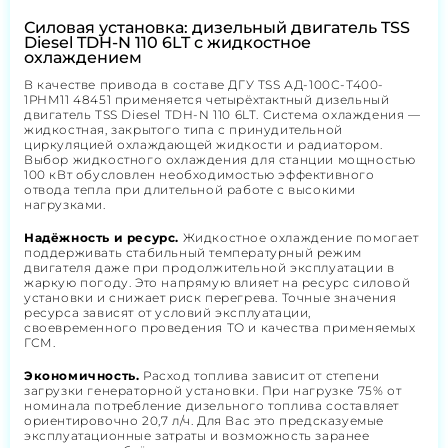
Силовая установка: дизельный двигатель TSS
Diesel TDH-N 110 6LT с жидкостное
охлаждением
В качестве привода в составе ДГУ TSS АД-100С-Т400-
1РНМ11 48451 применяется четырёхтактный дизельный
двигатель TSS Diesel TDH-N 110 6LT. Система охлаждения —
жидкостная, закрытого типа с принудительной
циркуляцией охлаждающей жидкости и радиатором.
Выбор жидкостного охлаждения для станции мощностью
100 кВт обусловлен необходимостью эффективного
отвода тепла при длительной работе с высокими
нагрузками.
Надёжность и ресурс.
Жидкостное охлаждение помогает
поддерживать стабильный температурный режим
двигателя даже при продолжительной эксплуатации в
жаркую погоду. Это напрямую влияет на ресурс силовой
установки и снижает риск перегрева. Точные значения
ресурса зависят от условий эксплуатации,
своевременного проведения ТО и качества применяемых
ГСМ.
Экономичность.
Расход топлива зависит от степени
загрузки генераторной установки. При нагрузке 75% от
номинала потребление дизельного топлива составляет
ориентировочно 20,7 л/ч. Для Вас это предсказуемые
эксплуатационные затраты и возможность заранее