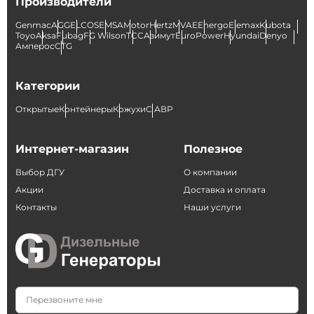
Производители
Genmac
AGG
ELCOS
EMSA
Motor
Hertz
MVAE
Energo
Elemax
Kubota
Toyo
Aksa
Fubag
FG Wilson
ТСС
Азимут
EuroPower
Hyundai
Denyo
Амперос
CTG
Категории
Открытые
Контейнеры
Кожухи
С АВР
Интернет-магазин
Полезное
Выбор ДГУ
О компании
Акции
Доставка и оплата
Контакты
Наши услуги