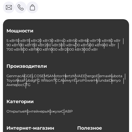
Мощности
5 кВт
10 кВт
15 кВт
20 кВт
30 кВт
40 кВт
50 кВт
60 кВт
70 кВт
80 кВт
90 кВт
100 кВт
150 кВт
200 кВт
300 кВт
400 кВт
500 кВт
600 кВт
700 кВт
800 кВт
900 кВт
1000 кВт
2000 кВт
3000 кВт
Производители
Genmac
AGG
ELCOS
EMSA
Motor
Hertz
MVAE
Energo
Elemax
Kubota
Toyo
Aksa
Fubag
FG Wilson
ТСС
Азимут
EuroPower
Hyundai
Denyo
Амперос
CTG
Категории
Открытые
Контейнеры
Кожухи
С АВР
Интернет-магазин
Полезное