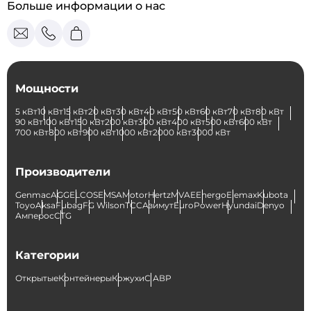
Больше информации о нас
Мощности
5 кВт
10 кВт
15 кВт
20 кВт
30 кВт
40 кВт
50 кВт
60 кВт
70 кВт
80 кВт
90 кВт
100 кВт
150 кВт
200 кВт
300 кВт
400 кВт
500 кВт
600 кВт
700 кВт
800 кВт
900 кВт
1000 кВт
2000 кВт
3000 кВт
Производители
Genmac
AGG
ELCOS
EMSA
Motor
Hertz
MVAE
Energo
Elemax
Kubota
Toyo
Aksa
Fubag
FG Wilson
ТСС
Азимут
EuroPower
Hyundai
Denyo
Амперос
CTG
Категории
Открытые
Контейнеры
Кожухи
С АВР