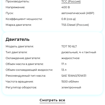
Производитель:
ТСС (Россия)
Напряжение:
400 В
Пуск:
автоматический (АВР)
Коэффициент мощности:
0.8 (cos φ)
Марка двигателя:
TSS Diesel (Россия)
Двигатель
Модель двигателя:
TDT 110 6LT
Тип двигателя:
дизельный, 4-х тактный
Охлаждение двигателя:
жидкостное
Объем масла в двигателе:
17 л
Объем охлаждающей жидкости:
13 л
Рекомендуемый тип масла:
SAE 15W40/10W31
Частота вращения:
1500 об/мин
Регулятор оборотов:
электронный
Смотреть все