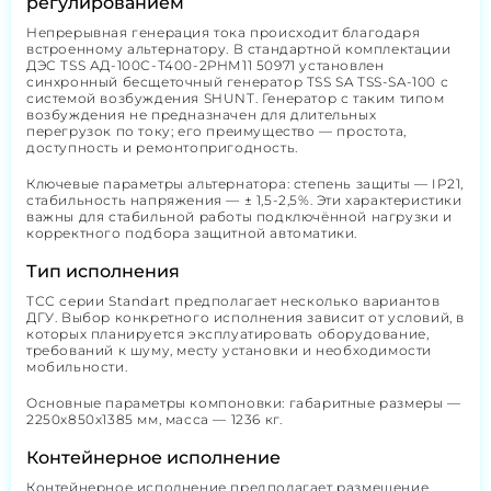
регулированием
Непрерывная генерация тока происходит благодаря
встроенному альтернатору. В стандартной комплектации
ДЭС TSS АД-100С-Т400-2РНМ11 50971 установлен
синхронный бесщеточный генератор TSS SA TSS-SA-100 с
системой возбуждения SHUNT. Генератор с таким типом
возбуждения не предназначен для длительных
перегрузок по току; его преимущество — простота,
доступность и ремонтопригодность.
Ключевые параметры альтернатора: степень защиты — IP21,
стабильность напряжения — ± 1,5-2,5%. Эти характеристики
важны для стабильной работы подключённой нагрузки и
корректного подбора защитной автоматики.
Тип исполнения
ТСС серии Standart предполагает несколько вариантов
ДГУ. Выбор конкретного исполнения зависит от условий, в
которых планируется эксплуатировать оборудование,
требований к шуму, месту установки и необходимости
мобильности.
Основные параметры компоновки: габаритные размеры —
2250х850х1385 мм, масса — 1236 кг.
Контейнерное исполнение
Контейнерное исполнение предполагает размещение