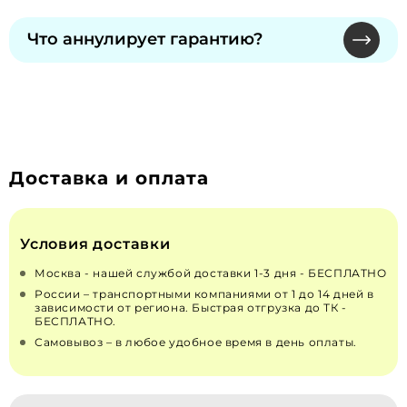
Обмен и возврат надлежащего качества
сохраняется при официальном ТО.
невозможны по законодательству РФ "О
Что аннулирует гарантию?
ЗАЩИТЕ ПРАВ ПОТРЕБИТЕЛЕЙ" от 07.02.1992 N
2300-1 (действующая редакция от 13.07.2015). Для
Самостоятельное вскрытие пломб, изменения
неисправных — решение принимает
в конструкции или топливной системе.
производитель через сервисы.
Рекомендуем только сертифицированных
специалистов для монтажа и ремонта.
Доставка и оплата
Условия доставки
Москва - нашей службой доставки 1-3 дня - БЕСПЛАТНО
России – транспортными компаниями от 1 до 14 дней в
зависимости от региона. Быстрая отгрузка до ТК -
БЕСПЛАТНО.
Самовывоз – в любое удобное время в день оплаты.