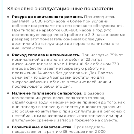
Ключевые эксплуатационные показатели
Ресурс до капитального ремонта.
Производитель
заявляет 16 000 моточасов и более при условии
соблюдения регламентов технического обслуживания.
При типовой наработке 600–800 часов в год (что
соответствует ежедневной работе по 2–3 часа в режиме
резерва) этот показатель означает более двух
десятилетий эксплуатации до первого капитального
вмешательства.
Расход топлива и автономность.
При нагрузке 75% от
номинальной двигатель потребляет 23 литра
дизельного топлива в час. Штатный бак объёмом 330
литров обеспечивает непрерывную работу на
протяжении 14 часов без дозаправки. Для Вас это
означает, что одной заправки достаточно для
энергоснабжения объекта в течение всей ночи и
последующего рабочего дня.
Наличие топливного сепаратора.
В базовой
комплектации установлен сепаратор топлива,
отделяющий воду и механические примеси до того, как
они попадут в топливную систему высокого давления.
Это особенно актуально при эксплуатации в регионах с
нестабильным качеством дизельного топлива или при
длительном хранении запасов горючего на объекте.
Гарантийные обязательства.
Производитель
предоставляет гарантию 36 месяцев или 2 000