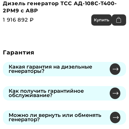
Дизель генератор ТСС АД-108С-Т400-
2РМ9 с АВР
1 916 892 ₽
Купить
Гарантия
Какая гарантия на дизельные
генераторы?
Мы предлагаем официальную гарантию от
производителей через сеть
Как получить гарантийное
обслуживание?
сертифицированных сервисных центров.
Продолжительность указана в гарантийном
Обратитесь к нашему специалисту или в
талоне, который вы получите при покупке.
сервисный центр производителя по номеру из
Можно ли вернуть или обменять
генератор?
талона. Предъявите талон — без него
бесплатный ремонт не предусмотрен. Гарантия