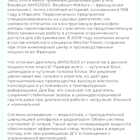
Т400-2РМ9 48905 применён дизельный двигатель
Baudouin 6M11G150/5. Baudouin Moteurs — французская
компания с почти столетней историей, основанная в 1918
году в Марселе. Первоначально предприятие
специализировалось на судовых двигателях, что
наложило отпечаток на конструктивную философию:
моторы проектировались с расчётом на продолжительную
безостановочную работу в условиях ограниченного
доступа для обслуживания. В 2008 году компания вошла
в состав китайского концерна Weichai Power, сохранив
при этом инженерный центр и производственные
мощности во Франции.
Что отличает двигатель 6M11G150/5 от аналогов в данном
мощностном классе? Прежде всего — чугунный блок
цилиндров и чугунная головка блока. Это решение
увеличивает вес силового агрегата, но даёт два
принципиальных преимущества: высокую жёсткость
конструкции и устойчивость к температурным
деформациям. Для Вас это означает, что двигатель
сохраняет стабильные зазоры в цилиндропоршневой
группе даже при длительной работе с нагрузкой, близкой
к номинальной.
Система охлаждения — жидкостная, с принудительной
циркуляцией антифриза и радиатором. Объём системы
составляет 21 литров. Такой запас охлаждающей жидкости
обеспечивает эффективный отвод тепла даже в жаркую
погоду или при размещении ДГУ в помещении с
ограниченной вентиляцией.