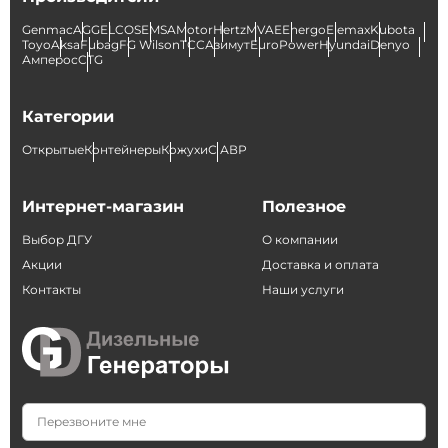
Genmac
AGG
ELCOS
EMSA
Motor
Hertz
MVAE
Energo
Elemax
Kubota
Toyo
Aksa
Fubag
FG Wilson
ТСС
Азимут
EuroPower
Hyundai
Denyo
Амперос
CTG
Категории
Открытые
Контейнеры
Кожухи
С АВР
Интернет-магазин
Полезное
Выбор ДГУ
О компании
Акции
Доставка и оплата
Контакты
Наши услуги