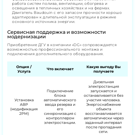
работа систем полива, вентиляции, обогрева и
освещения в тепличных хозяйствах и на фермах.
Двигатель Baudouin с его запасом прочности хорошо
адаптирован к длительной эксплуатации в режиме
основного источника энергии.
Сервисная поддержка и возможности
модернизации
Приобретение ДГУ в компании «DG» сопровождается
возможностью профессионального монтажа и
подключения дополнительного оборудования.
Опция /
Какую выгоду Вы
Что включает
Услуга
получаете
Дизельная
электростанция
Подключение
запускается и
блока
останавливается без
Установка
автоматического
участия человека.
АВР
ввода резерва и
Энергоснабжение
(модификация
его
объекта
2РМ)
синхронизация с
восстанавливается
контроллером
автоматически через
электростанции.
заданный интервал
после пропадания
сети.