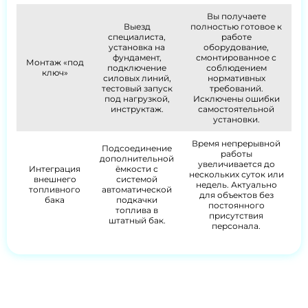
Вы получаете
Выезд
полностью готовое к
специалиста,
работе
установка на
оборудование,
фундамент,
смонтированное с
Монтаж «под
подключение
соблюдением
ключ»
силовых линий,
нормативных
тестовый запуск
требований.
под нагрузкой,
Исключены ошибки
инструктаж.
самостоятельной
установки.
Время непрерывной
Подсоединение
работы
дополнительной
увеличивается до
Интеграция
ёмкости с
нескольких суток или
внешнего
системой
недель. Актуально
топливного
автоматической
для объектов без
бака
подкачки
постоянного
топлива в
присутствия
штатный бак.
персонала.