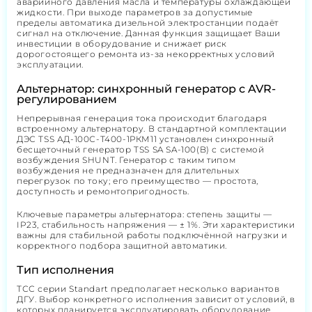
аварийного давления масла и температуры охлаждающей
жидкости. При выходе параметров за допустимые
пределы автоматика дизельной электростанции подаёт
сигнал на отключение. Данная функция защищает Ваши
инвестиции в оборудование и снижает риск
дорогостоящего ремонта из-за некорректных условий
эксплуатации.
Альтернатор: синхронный генератор с AVR-
регулированием
Непрерывная генерация тока происходит благодаря
встроенному альтернатору. В стандартной комплектации
ДЭС TSS АД-100С-Т400-1РКМ11 установлен синхронный
бесщеточный генератор TSS SA SA-100(B) с системой
возбуждения SHUNT. Генератор с таким типом
возбуждения не предназначен для длительных
перегрузок по току; его преимущество — простота,
доступность и ремонтопригодность.
Ключевые параметры альтернатора: степень защиты —
IP23, стабильность напряжения — ± 1%. Эти характеристики
важны для стабильной работы подключённой нагрузки и
корректного подбора защитной автоматики.
Тип исполнения
ТСС серии Standart предполагает несколько вариантов
ДГУ. Выбор конкретного исполнения зависит от условий, в
которых планируется эксплуатировать оборудование,