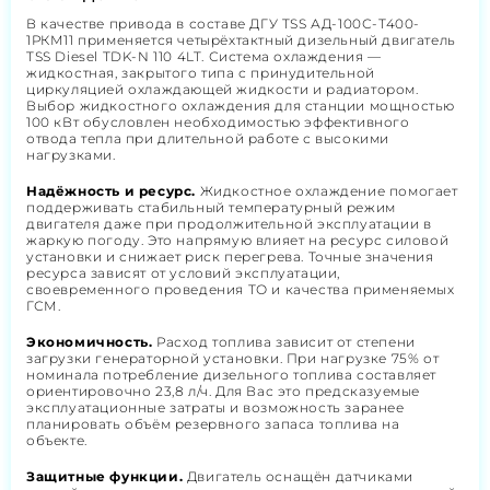
В качестве привода в составе ДГУ TSS АД-100С-Т400-
1РКМ11 применяется четырёхтактный дизельный двигатель
TSS Diesel TDK-N 110 4LT. Система охлаждения —
жидкостная, закрытого типа с принудительной
циркуляцией охлаждающей жидкости и радиатором.
Выбор жидкостного охлаждения для станции мощностью
100 кВт обусловлен необходимостью эффективного
отвода тепла при длительной работе с высокими
нагрузками.
Надёжность и ресурс.
Жидкостное охлаждение помогает
поддерживать стабильный температурный режим
двигателя даже при продолжительной эксплуатации в
жаркую погоду. Это напрямую влияет на ресурс силовой
установки и снижает риск перегрева. Точные значения
ресурса зависят от условий эксплуатации,
своевременного проведения ТО и качества применяемых
ГСМ.
Экономичность.
Расход топлива зависит от степени
загрузки генераторной установки. При нагрузке 75% от
номинала потребление дизельного топлива составляет
ориентировочно 23,8 л/ч. Для Вас это предсказуемые
эксплуатационные затраты и возможность заранее
планировать объём резервного запаса топлива на
объекте.
Защитные функции.
Двигатель оснащён датчиками