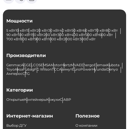
Мощности
5 кВт
10 кВт
15 кВт
20 кВт
30 кВт
40 кВт
50 кВт
60 кВт
70 кВт
80 кВт
90 кВт
100 кВт
150 кВт
200 кВт
300 кВт
400 кВт
500 кВт
600 кВт
700 кВт
800 кВт
900 кВт
1000 кВт
2000 кВт
3000 кВт
Производители
Genmac
AGG
ELCOS
EMSA
Motor
Hertz
MVAE
Energo
Elemax
Kubota
Toyo
Aksa
Fubag
FG Wilson
ТСС
Азимут
EuroPower
Hyundai
Denyo
Амперос
CTG
Категории
Открытые
Контейнеры
Кожухи
С АВР
Интернет-магазин
Полезное
Выбор ДГУ
О компании