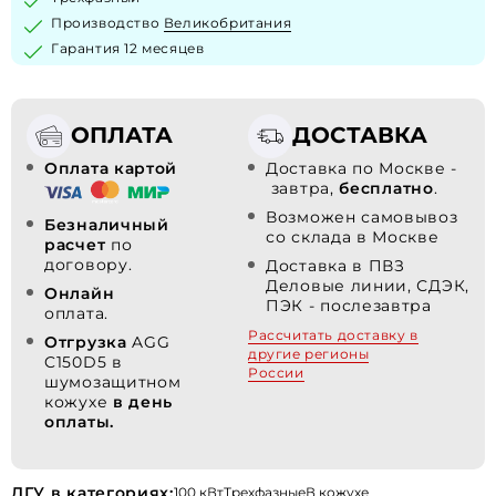
Производство
Великобритания
Гарантия 12 месяцев
ОПЛАТА
ДОСТАВКА
Оплата картой
Доставка по Москве -
завтра,
бесплатно
.
Возможен самовывоз
Безналичный
со склада в Москве
расчет
по
договору.
Доставка в ПВЗ
Деловые линии, СДЭК,
Онлайн
ПЭК - послезавтра
оплата.
Рассчитать доставку в
Отгрузка
AGG
другие регионы
C150D5 в
России
шумозащитном
кожухе
в день
оплаты.
ДГУ в категориях:
100 кВт
Трехфазные
В кожухе