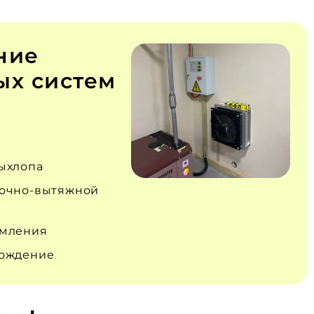
ние
х систем
ыхлопа
очно‑вытяжной
емления
вождение