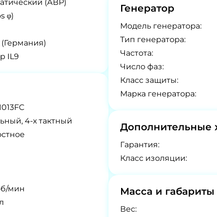
атический (АВР)
Генератор
s φ)
Модель генератора:
Tип генератора:
 (Германия)
Частота:
 IL9
Число фаз:
Класс защиты:
Марка генератора:
1013FC
ьный, 4-х тактный
Дополнительные 
остное
Гарантия:
Класс изоляции:
об/мин
Масса и габариты
л
Вес: