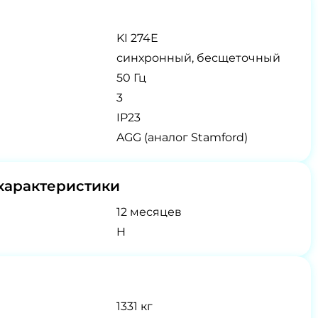
KI 274E
синхронный, бесщеточный
50 Гц
3
IP23
AGG (аналог Stamford)
характеристики
12 месяцев
H
1331 кг