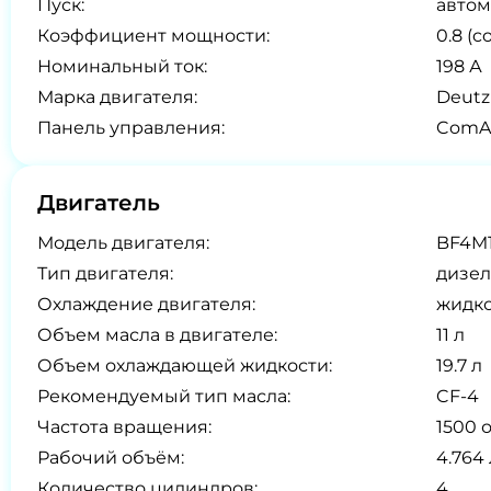
Пуск:
автом
Коэффициент мощности:
0.8 (co
Номинальный ток:
198 А
Марка двигателя:
Deutz
Панель управления:
ComAp
Двигатель
Модель двигателя:
BF4M
Тип двигателя:
дизел
Охлаждение двигателя:
жидк
Объем масла в двигателе:
11 л
Объем охлаждающей жидкости:
19.7 л
Рекомендуемый тип масла:
CF-4
Частота вращения:
1500 
Рабочий объём:
4.764 
Количество цилиндров:
4