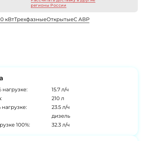
регионы России
00 кВт
Трехфазные
Открытые
С АВР
а
 нагрузке:
15.7 л/ч
:
210 л
 нагрузке:
23.5 л/ч
дизель
рузке 100%:
32.3 л/ч