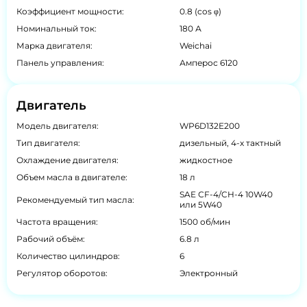
Коэффициент мощности:
0.8 (cos φ)
Номинальный ток:
180 А
Марка двигателя:
Weichai
Панель управления:
Амперос 6120
Двигатель
Модель двигателя:
WP6D132E200
Тип двигателя:
дизельный, 4-х тактный
Охлаждение двигателя:
жидкостное
Объем масла в двигателе:
18 л
SAE СF-4/CH-4 10W40
Рекомендуемый тип масла:
или 5W40
Частота вращения:
1500 об/мин
Рабочий объём:
6.8 л
Количество цилиндров:
6
Регулятор оборотов:
Электронный