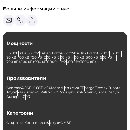
Больше информации о нас
Мощности
5 кВт
10 кВт
15 кВт
20 кВт
30 кВт
40 кВт
50 кВт
60 кВт
70 кВт
80 кВт
90 кВт
100 кВт
150 кВт
200 кВт
300 кВт
400 кВт
500 кВт
600 кВт
700 кВт
800 кВт
900 кВт
1000 кВт
2000 кВт
3000 кВт
Производители
Genmac
AGG
ELCOS
EMSA
Motor
Hertz
MVAE
Energo
Elemax
Kubota
Toyo
Aksa
Fubag
FG Wilson
ТСС
Азимут
EuroPower
Hyundai
Denyo
Амперос
CTG
Категории
Открытые
Контейнеры
Кожухи
С АВР