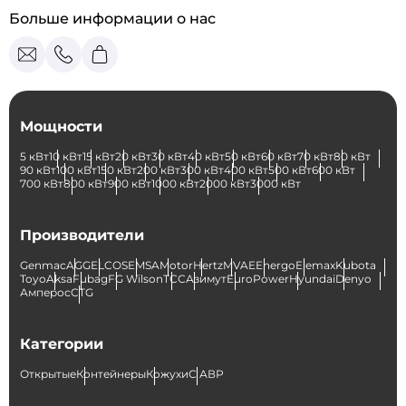
Больше информации о нас
Мощности
5 кВт
10 кВт
15 кВт
20 кВт
30 кВт
40 кВт
50 кВт
60 кВт
70 кВт
80 кВт
90 кВт
100 кВт
150 кВт
200 кВт
300 кВт
400 кВт
500 кВт
600 кВт
700 кВт
800 кВт
900 кВт
1000 кВт
2000 кВт
3000 кВт
Производители
Genmac
AGG
ELCOS
EMSA
Motor
Hertz
MVAE
Energo
Elemax
Kubota
Toyo
Aksa
Fubag
FG Wilson
ТСС
Азимут
EuroPower
Hyundai
Denyo
Амперос
CTG
Категории
Открытые
Контейнеры
Кожухи
С АВР