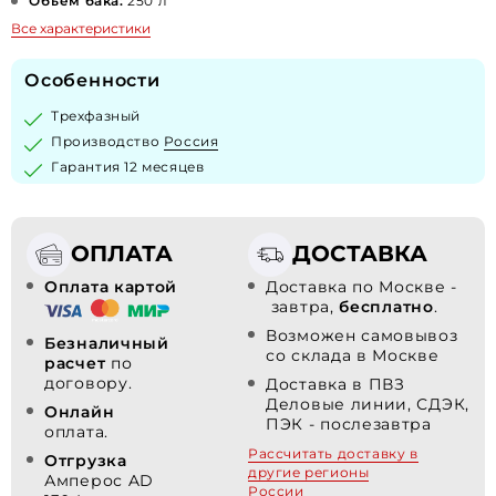
Объем бака:
250 л
Все характеристики
Особенности
Трехфазный
Производство
Россия
Гарантия 12 месяцев
ОПЛАТА
ДОСТАВКА
Оплата картой
Доставка по Москве -
завтра,
бесплатно
.
Возможен самовывоз
Безналичный
со склада в Москве
расчет
по
договору.
Доставка в ПВЗ
Деловые линии, СДЭК,
Онлайн
ПЭК - послезавтра
оплата.
Рассчитать доставку в
Отгрузка
другие регионы
Амперос AD
России