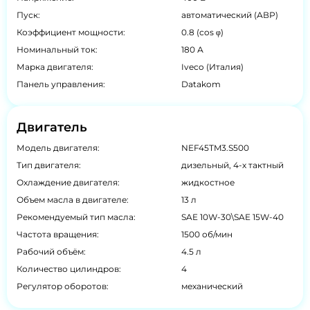
Пуск:
автоматический (АВР)
Коэффициент мощности:
0.8 (cos φ)
Номинальный ток:
180 А
Марка двигателя:
Iveco (Италия)
Панель управления:
Datakom
Двигатель
Модель двигателя:
NEF45TM3.S500
Тип двигателя:
дизельный, 4-х тактный
Охлаждение двигателя:
жидкостное
Объем масла в двигателе:
13 л
Рекомендуемый тип масла:
SAE 10W-30\SAE 15W-40
Частота вращения:
1500 об/мин
Рабочий объём:
4.5 л
Количество цилиндров:
4
Регулятор оборотов:
механический