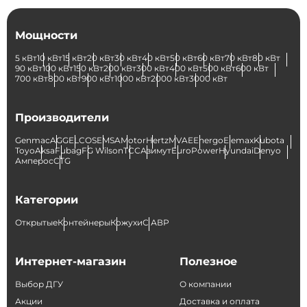
Мощности
5 кВт
10 кВт
15 кВт
20 кВт
30 кВт
40 кВт
50 кВт
60 кВт
70 кВт
80 кВт
90 кВт
100 кВт
150 кВт
200 кВт
300 кВт
400 кВт
500 кВт
600 кВт
700 кВт
800 кВт
900 кВт
1000 кВт
2000 кВт
3000 кВт
Производители
Genmac
AGG
ELCOS
EMSA
Motor
Hertz
MVAE
Energo
Elemax
Kubota
Toyo
Aksa
Fubag
FG Wilson
ТСС
Азимут
EuroPower
Hyundai
Denyo
Амперос
CTG
Категории
Открытые
Контейнеры
Кожухи
С АВР
Интернет-магазин
Полезное
Выбор ДГУ
О компании
Акции
Доставка и оплата