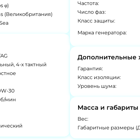
Частота:
s φ)
Число фаз:
ns (Великобритания)
Класс защиты:
Sea
Марка генератора:
TAG
Дополнительные 
ьный, 4-х тактный
Гарантия:
остное
Класс изоляции:
Уровень шума:
0W-30
об/мин
Масса и габариты
Вес:
нический
Габаритные размеры (