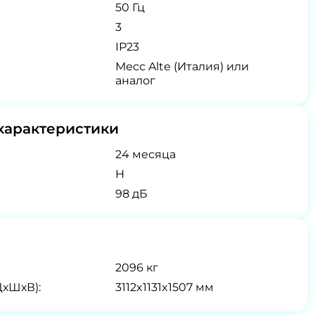
50 Гц
3
IP23
Месс Alte (Италия) или
аналог
характеристики
24 месяца
H
98 дБ
2096 кг
ДхШхВ):
3112x1131x1507 мм