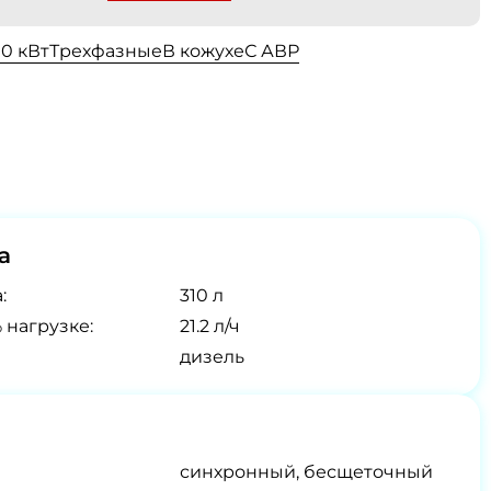
00 кВт
Трехфазные
В кожухе
С АВР
а
:
310 л
 нагрузке:
21.2 л/ч
дизель
синхронный, бесщеточный