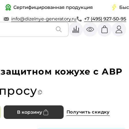
Сертифицированная продукция
Быстрая 
info@dizelnye-generatory.ru
+7 (495) 927-50-95
озащитном кожухе с АВР
апросу
Получить скидку
В корзину