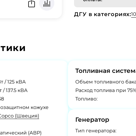
ДГУ в категориях:
1
стики
Топливная систем
т / 125 кВА
Объем топливного бака
т / 137.5 кВА
Расход топлива при 75%
38
Топливо:
озащитном кожухе
 Copco (Швеция)
Генератор
Tип генератора:
атический (АВР)