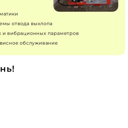
матики
емы отвода выхлопа
 и вибрационных параметров
рвисное обслуживание
нь!