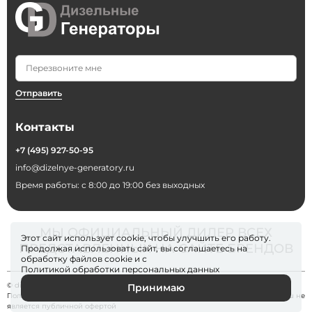
Отправить
Контакты
+7 (495) 927-50-95
info@dizelnye-generatory.ru
Время работы: с 8:00 до 19:00 без выходных
МЫ ОФИЦИАЛЬНЫЙ ДИЛЕР ВСЕХ
Этот сайт использует cookie, чтобы улучшить его работу.
ПРЕДСТАВЛЕННЫХ НА САЙТЕ БРЕНДОВ
Продолжая использовать сайт, вы соглашаетесь на
обработку файлов
cookie
и с
Политикой обработки персональных данных
© dizelnye-generatory 2026
Принимаю
Политика конфиденциальности
. Информация на сайте dizelnye-generatory.ru не
является публичной офертой