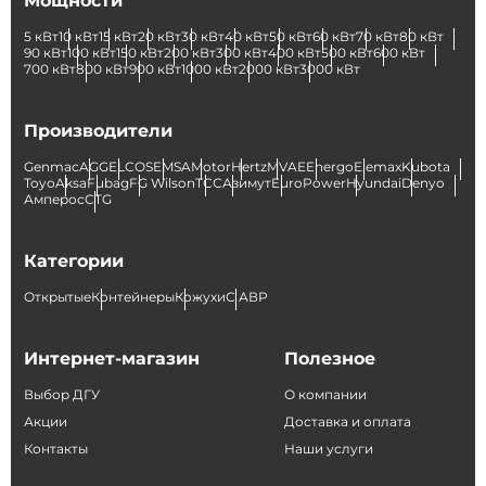
Мощности
5 кВт
10 кВт
15 кВт
20 кВт
30 кВт
40 кВт
50 кВт
60 кВт
70 кВт
80 кВт
90 кВт
100 кВт
150 кВт
200 кВт
300 кВт
400 кВт
500 кВт
600 кВт
700 кВт
800 кВт
900 кВт
1000 кВт
2000 кВт
3000 кВт
Производители
Genmac
AGG
ELCOS
EMSA
Motor
Hertz
MVAE
Energo
Elemax
Kubota
Toyo
Aksa
Fubag
FG Wilson
ТСС
Азимут
EuroPower
Hyundai
Denyo
Амперос
CTG
Категории
Открытые
Контейнеры
Кожухи
С АВР
Интернет-магазин
Полезное
Выбор ДГУ
О компании
Акции
Доставка и оплата
Контакты
Наши услуги