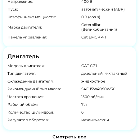
Напряжение:
400 В
Пуск:
автоматический (АВР)
Коэффициент мощности:
0.8 (cos φ)
Caterpillar
Марка двигателя:
(Великобритания)
Панель управления:
Cat EMCP 4.1
Двигатель
Модель двигателя:
CAT C7.1
Тип двигателя:
дизельный, 4-х тактный
Охлаждение двигателя:
жидкостное
Рекомендуемый тип масла:
SAE 15W40/10W30
Частота вращения:
1500 об/мин
Рабочий объём:
7 л
Количество цилиндров:
6
Регулятор оборотов:
механический
Смотреть все