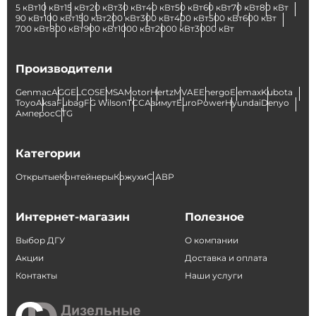
5 кВт
10 кВт
15 кВт
20 кВт
30 кВт
40 кВт
50 кВт
60 кВт
70 кВт
80 кВт
90 кВт
100 кВт
150 кВт
200 кВт
300 кВт
400 кВт
500 кВт
600 кВт
700 кВт
800 кВт
900 кВт
1000 кВт
2000 кВт
3000 кВт
Производители
Genmac
AGG
ELCOS
EMSA
Motor
Hertz
MVAE
Energo
Elemax
Kubota
Toyo
Aksa
Fubag
FG Wilson
ТСС
Азимут
EuroPower
Hyundai
Denyo
Амперос
CTG
Категории
Открытые
Контейнеры
Кожухи
С АВР
Интернет-магазин
Полезное
Выбор ДГУ
О компании
Акции
Доставка и оплата
Контакты
Наши услуги