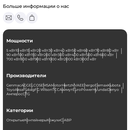
Больше информации о нас
Мощности
5 кВт
10 кВт
15 кВт
20 кВт
30 кВт
40 кВт
50 кВт
60 кВт
70 кВт
80 кВт
90 кВт
100 кВт
150 кВт
200 кВт
300 кВт
400 кВт
500 кВт
600 кВт
700 кВт
800 кВт
900 кВт
1000 кВт
2000 кВт
3000 кВт
Производители
Genmac
AGG
ELCOS
EMSA
Motor
Hertz
MVAE
Energo
Elemax
Kubota
Toyo
Aksa
Fubag
FG Wilson
ТСС
Азимут
EuroPower
Hyundai
Denyo
Амперос
CTG
Категории
Открытые
Контейнеры
Кожухи
С АВР