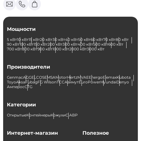
Мощности
5 кВт
10 кВт
15 кВт
20 кВт
30 кВт
40 кВт
50 кВт
60 кВт
70 кВт
80 кВт
90 кВт
100 кВт
150 кВт
200 кВт
300 кВт
400 кВт
500 кВт
600 кВт
700 кВт
800 кВт
900 кВт
1000 кВт
2000 кВт
3000 кВт
Производители
Genmac
AGG
ELCOS
EMSA
Motor
Hertz
MVAE
Energo
Elemax
Kubota
Toyo
Aksa
Fubag
FG Wilson
ТСС
Азимут
EuroPower
Hyundai
Denyo
Амперос
CTG
Категории
Открытые
Контейнеры
Кожухи
С АВР
Интернет-магазин
Полезное