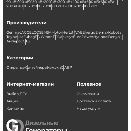
90 кВт
100 кВт
150 кВт
200 кВт
300 кВт
400 кВт
500 кВт
600 кВт
700 кВт
800 кВт
900 кВт
1000 кВт
2000 кВт
3000 кВт
Производители
Genmac
AGG
ELCOS
EMSA
Motor
Hertz
MVAE
Energo
Elemax
Kubota
Toyo
Aksa
Fubag
FG Wilson
ТСС
Азимут
EuroPower
Hyundai
Denyo
Амперос
CTG
Категории
Открытые
Контейнеры
Кожухи
С АВР
Интернет-магазин
Полезное
Выбор ДГУ
О компании
Акции
Доставка и оплата
Контакты
Наши услуги