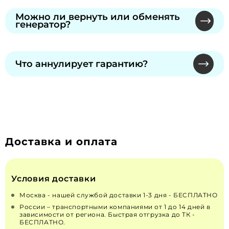
Обратитесь к нашему специалисту или в
талоне, который вы получите при покупке.
сервисный центр производителя по номеру из
Можно ли вернуть или обменять
генератор?
талона. Предъявите талон — без него
бесплатный ремонт не предусмотрен. Гарантия
Обмен и возврат надлежащего качества
сохраняется при официальном ТО.
невозможны по законодательству РФ "О
Что аннулирует гарантию?
ЗАЩИТЕ ПРАВ ПОТРЕБИТЕЛЕЙ" от 07.02.1992 N
2300-1 (действующая редакция от 13.07.2015). Для
Самостоятельное вскрытие пломб, изменения
неисправных — решение принимает
в конструкции или топливной системе.
производитель через сервисы.
Рекомендуем только сертифицированных
специалистов для монтажа и ремонта.
Доставка и оплата
Условия доставки
Москва - нашей службой доставки 1-3 дня - БЕСПЛАТНО
России – транспортными компаниями от 1 до 14 дней в
зависимости от региона. Быстрая отгрузка до ТК -
БЕСПЛАТНО.