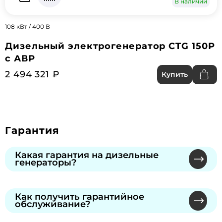
В наличии
108 кВт / 400 В
Дизельный электрогенератор CTG 150P
с АВР
2 494 321 ₽
Купить
Гарантия
Какая гарантия на дизельные
генераторы?
Мы предлагаем официальную гарантию от
производителей через сеть
Как получить гарантийное
обслуживание?
сертифицированных сервисных центров.
Продолжительность указана в гарантийном