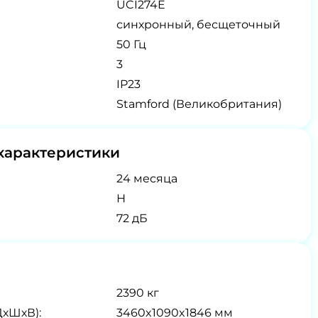
UCI274E
синхронный, бесщеточный
50 Гц
3
IP23
Stamford (Великобритания)
характеристики
24 месяца
Н
72 дБ
2390 кг
ДхШхВ):
3460x1090x1846 мм