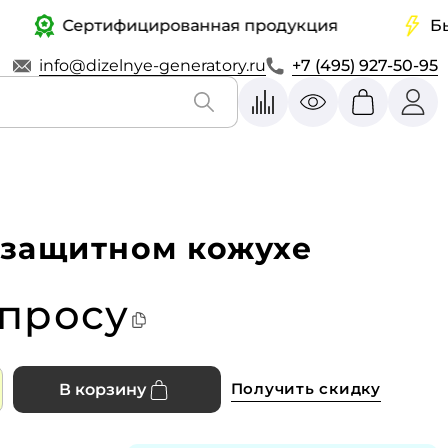
Сертифицированная продукция
Быстр
info@dizelnye-generatory.ru
+7 (495) 927-50-95
озащитном кожухе
апросу
Получить скидку
В корзину