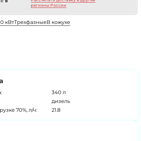
хе
в
регионы России
00 кВт
Трехфазные
В кожухе
а
:
340 л
дизель
узке 70%, л/ч:
21.8