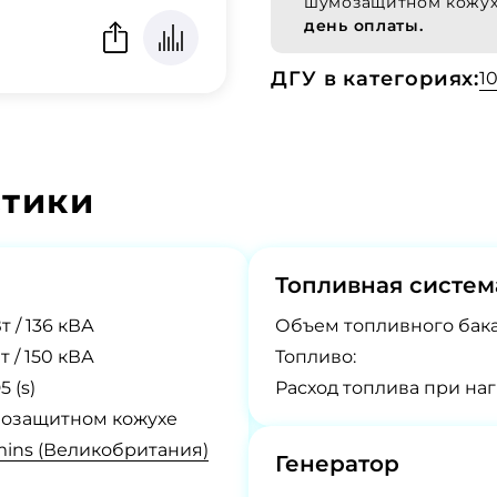
шумозащитном кожу
день оплаты.
ДГУ в категориях:
1
стики
Топливная систем
т / 136 кВА
Объем топливного бака
т / 150 кВА
Топливо:
 (s)
Расход топлива при нагр
озащитном кожухе
ns (Великобритания)
Генератор