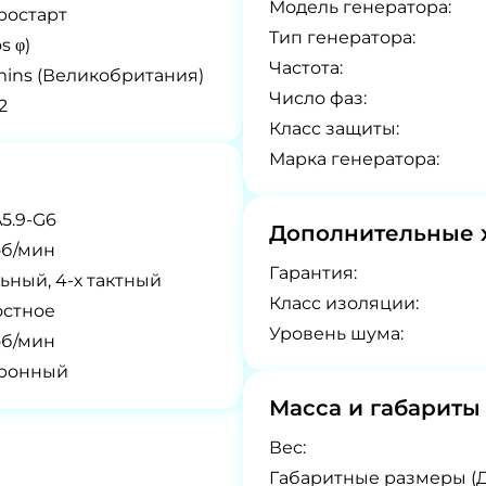
Модель генератора:
ростарт
Tип генератора:
s φ)
Частота:
ns (Великобритания)
Число фаз:
2
Класс защиты:
Марка генератора:
5.9-G6
Дополнительные 
об/мин
Гарантия:
ьный, 4-х тактный
Класс изоляции:
остное
Уровень шума:
об/мин
тронный
Масса и габариты
Вес:
Габаритные размеры (