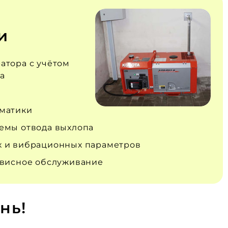
и
атора с учётом
а
матики
емы отвода выхлопа
 и вибрационных параметров
рвисное обслуживание
нь!