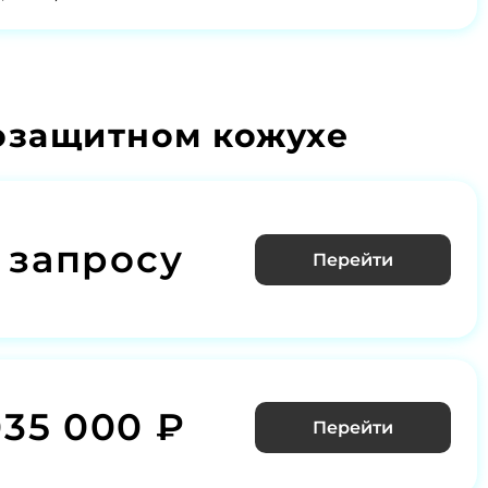
озащитном кожухе
 запросу
Перейти
035 000 ₽
Перейти