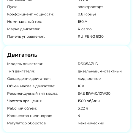
Пуск:
электростарт
Коэффициент мощности:
0.8 (cos φ)
Номинальный ток:
180 А
Марка двигателя:
Ricardo
Панель управления:
RUIFENG 6120
Двигатель
Модель двигателя:
R6105AZLD
Тип двигателя:
дизельный, 4-х тактный
Охлаждение двигателя:
жидкостное
Объем масла в двигателе:
16 л
Рекомендуемый тип масла:
SAE 15W40/10W30
Частота вращения:
1500 об/мин
Рабочий объём:
5.22 л
Количество цилиндров:
4
Регулятор оборотов:
механический