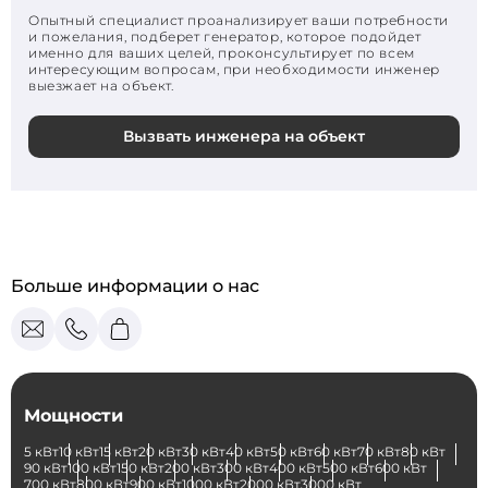
Опытный специалист проанализирует ваши потребности
и пожелания, подберет генератор, которое подойдет
именно для ваших целей, проконсультирует по всем
интересующим вопросам, при необходимости инженер
выезжает на объект.
Вызвать инженера на объект
Больше информации о нас
Мощности
5 кВт
10 кВт
15 кВт
20 кВт
30 кВт
40 кВт
50 кВт
60 кВт
70 кВт
80 кВт
90 кВт
100 кВт
150 кВт
200 кВт
300 кВт
400 кВт
500 кВт
600 кВт
700 кВт
800 кВт
900 кВт
1000 кВт
2000 кВт
3000 кВт