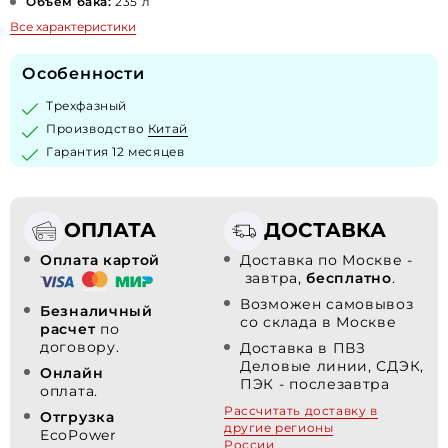
Объем бака:
235 л
Все характеристики
Особенности
Трехфазный
Производство
Китай
Гарантия 12 месяцев
ОПЛАТА
ДОСТАВКА
Оплата картой
Доставка по Москве -
завтра,
бесплатно
.
Возможен самовывоз
Безналичный
со склада в Москве
расчет
по
договору.
Доставка в ПВЗ
Деловые линии, СДЭК,
Онлайн
ПЭК - послезавтра
оплата.
Рассчитать доставку в
Отгрузка
другие регионы
EcoPower
России