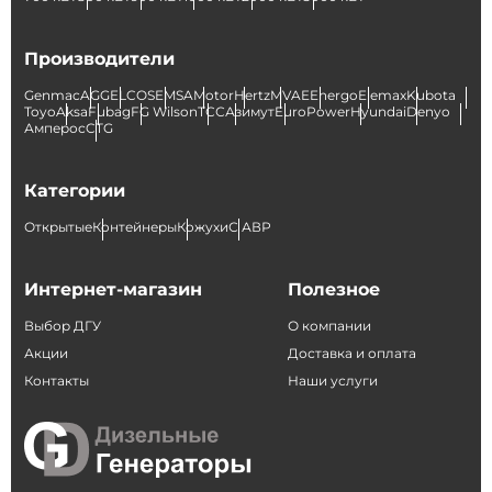
Производители
Genmac
AGG
ELCOS
EMSA
Motor
Hertz
MVAE
Energo
Elemax
Kubota
Toyo
Aksa
Fubag
FG Wilson
ТСС
Азимут
EuroPower
Hyundai
Denyo
Амперос
CTG
Категории
Открытые
Контейнеры
Кожухи
С АВР
Интернет-магазин
Полезное
Выбор ДГУ
О компании
Акции
Доставка и оплата
Контакты
Наши услуги