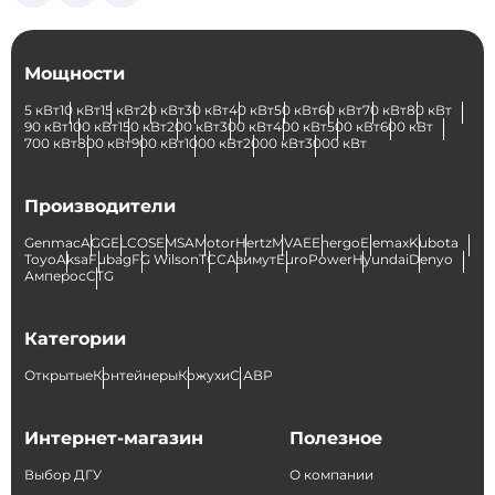
Мощности
5 кВт
10 кВт
15 кВт
20 кВт
30 кВт
40 кВт
50 кВт
60 кВт
70 кВт
80 кВт
90 кВт
100 кВт
150 кВт
200 кВт
300 кВт
400 кВт
500 кВт
600 кВт
700 кВт
800 кВт
900 кВт
1000 кВт
2000 кВт
3000 кВт
Производители
Genmac
AGG
ELCOS
EMSA
Motor
Hertz
MVAE
Energo
Elemax
Kubota
Toyo
Aksa
Fubag
FG Wilson
ТСС
Азимут
EuroPower
Hyundai
Denyo
Амперос
CTG
Категории
Открытые
Контейнеры
Кожухи
С АВР
Интернет-магазин
Полезное
Выбор ДГУ
О компании