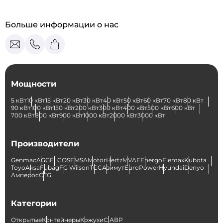
Больше информации о нас
Мощности
5 кВт
10 кВт
15 кВт
20 кВт
30 кВт
40 кВт
50 кВт
60 кВт
70 кВт
80 кВт
90 кВт
100 кВт
150 кВт
200 кВт
300 кВт
400 кВт
500 кВт
600 кВт
700 кВт
800 кВт
900 кВт
1000 кВт
2000 кВт
3000 кВт
Производители
Genmac
AGG
ELCOS
EMSA
Motor
Hertz
MVAE
Energo
Elemax
Kubota
Toyo
Aksa
Fubag
FG Wilson
ТСС
Азимут
EuroPower
Hyundai
Denyo
Амперос
CTG
Категории
Открытые
Контейнеры
Кожухи
С АВР