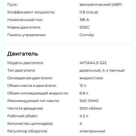
Пуск:
автоматический (АВР)
Коэффициент мощности:
0.8 (cos φ)
Номинальный ток:
198 А
Марка двигателя:
SDEC
Панель управления:
ComAp
Двигатель
Модель двигателя:
4HTAA4.3-G22
Тип двигателя:
дизельный, 4-х тактный
Охлаждение двигателя:
жидкостное
Объем масла в двигателе:
13 л
Объем охлаждающей жидкости:
6.8 л
Рекомендуемый тип масла:
SAE 0W40
Частота вращения:
1500 об/мин
Рабочий объём:
4.3 л
Количество цилиндров:
4
Регулятор оборотов:
электронный