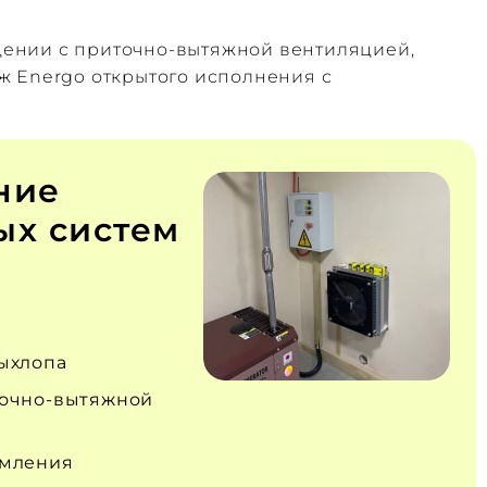
щении с приточно‑вытяжной вентиляцией,
ж Energo открытого исполнения с
ние
х систем
ыхлопа
очно‑вытяжной
емления