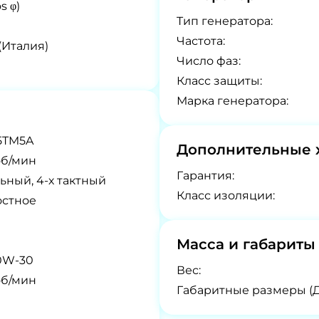
s φ)
Tип генератора:
Частота:
 (Италия)
Число фаз:
Класс защиты:
Марка генератора:
5TM5A
Дополнительные 
об/мин
Гарантия:
ьный, 4-х тактный
Класс изоляции:
остное
Масса и габариты
0W-30
Вес:
об/мин
Габаритные размеры (