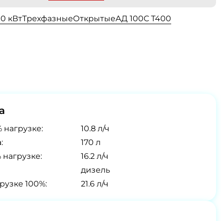
00 кВт
Трехфазные
Открытые
АД 100С Т400
а
 нагрузке:
10.8 л/ч
:
170 л
 нагрузке:
16.2 л/ч
дизель
рузке 100%:
21.6 л/ч