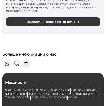
и пожелания, подберет генератор, которое подойдет
именно для ваших целей, проконсультирует по всем
интересующим вопросам, при необходимости инженер
выезжает на объект.
Вызвать инженера на объект
Больше информации о нас
Мощности
5 кВт
10 кВт
15 кВт
20 кВт
30 кВт
40 кВт
50 кВт
60 кВт
70 кВт
80 кВт
90 кВт
100 кВт
150 кВт
200 кВт
300 кВт
400 кВт
500 кВт
600 кВт
700 кВт
800 кВт
900 кВт
1000 кВт
2000 кВт
3000 кВт