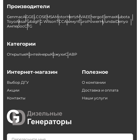
Производители
Genmac
AGG
ELCOS
EMSA
Motor
Hertz
MVAE
Energo
Elemax
Kubota
Toyo
Aksa
Fubag
FG Wilson
ТСС
Азимут
EuroPower
Hyundai
Denyo
Амперос
CTG
Категории
Открытые
Контейнеры
Кожухи
С АВР
Интернет-магазин
Полезное
Выбор ДГУ
О компании
Акции
Доставка и оплата
Контакты
Наши услуги