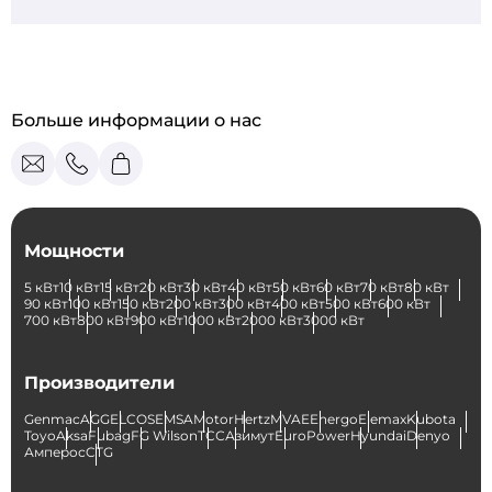
Больше информации о нас
Мощности
5 кВт
10 кВт
15 кВт
20 кВт
30 кВт
40 кВт
50 кВт
60 кВт
70 кВт
80 кВт
90 кВт
100 кВт
150 кВт
200 кВт
300 кВт
400 кВт
500 кВт
600 кВт
700 кВт
800 кВт
900 кВт
1000 кВт
2000 кВт
3000 кВт
Производители
Genmac
AGG
ELCOS
EMSA
Motor
Hertz
MVAE
Energo
Elemax
Kubota
Toyo
Aksa
Fubag
FG Wilson
ТСС
Азимут
EuroPower
Hyundai
Denyo
Амперос
CTG