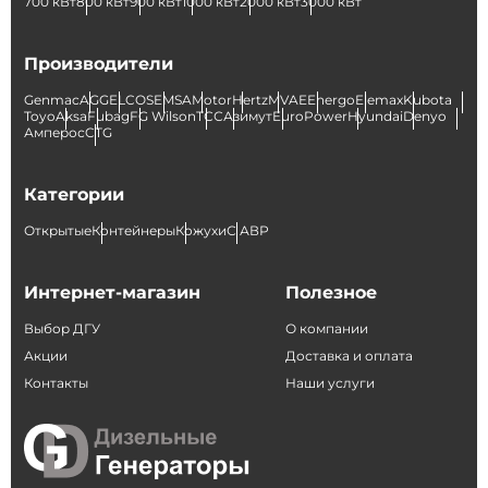
700 кВт
800 кВт
900 кВт
1000 кВт
2000 кВт
3000 кВт
Производители
Genmac
AGG
ELCOS
EMSA
Motor
Hertz
MVAE
Energo
Elemax
Kubota
Toyo
Aksa
Fubag
FG Wilson
ТСС
Азимут
EuroPower
Hyundai
Denyo
Амперос
CTG
Категории
Открытые
Контейнеры
Кожухи
С АВР
Интернет-магазин
Полезное
Выбор ДГУ
О компании
Акции
Доставка и оплата
Контакты
Наши услуги