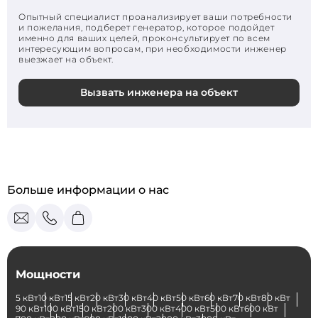
Опытный специалист проанализирует ваши потребности
и пожелания, подберет генератор, которое подойдет
именно для ваших целей, проконсультирует по всем
интересующим вопросам, при необходимости инженер
выезжает на объект.
Вызвать инженера на объект
Больше информации о нас
Мощности
5 кВт
10 кВт
15 кВт
20 кВт
30 кВт
40 кВт
50 кВт
60 кВт
70 кВт
80 кВт
90 кВт
100 кВт
150 кВт
200 кВт
300 кВт
400 кВт
500 кВт
600 кВт