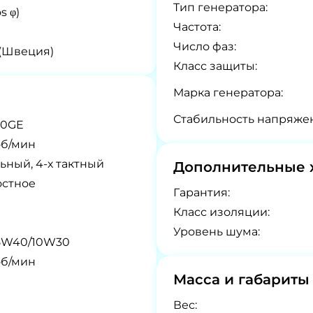
Tип генератора:
s φ)
Частота:
Число фаз:
 (Швеция)
Класс защиты:
Марка генератора:
Стабильность напряже
30GE
об/мин
ьный, 4-х тактный
Дополнительные 
остное
Гарантия:
Класс изоляции:
Уровень шума:
5W40/10W30
об/мин
Масса и габариты
Вес: