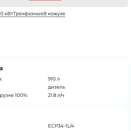
00 кВт
Трехфазные
В кожухе
а
:
910 л
дизель
рузке 100%:
21.8 л/ч
ECP34-1L/4