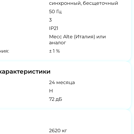
синхронный, бесщеточный
50 Гц
3
IP21
Mecc Alte (Италия) или
аналог
ния:
± 1 %
характеристики
24 месяца
H
72 дБ
2620 кг