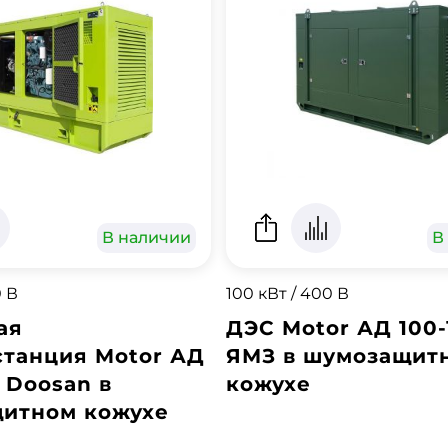
В наличии
В
0 В
100 кВт / 400 В
ая
ДЭС Motor АД 100
станция Motor АД
ЯМЗ в шумозащит
 Doosan в
кожухе
итном кожухе