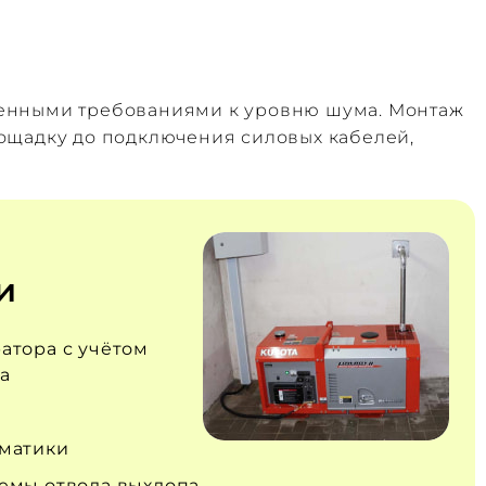
шенными требованиями к уровню шума. Монтаж
ощадку до подключения силовых кабелей,
и
атора с учётом
а
матики
емы отвода выхлопа