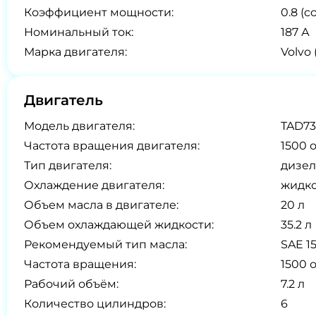
Коэффициент мощности:
0.8 (co
Номинальный ток:
187 А
Марка двигателя:
Volvo
Двигатель
Модель двигателя:
TAD7
Частота вращения двигателя:
1500 
Тип двигателя:
дизел
Охлаждение двигателя:
жидк
Объем масла в двигателе:
20 л
Объем охлаждающей жидкости:
35.2 л
Рекомендуемый тип масла:
SAE 1
Частота вращения:
1500 
Рабочий объём:
7.2 л
Количество цилиндров:
6